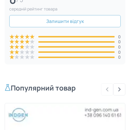
cередній рейтинг товара
Залишити відгук
★
★
★
★
★
0
★
★
★
★
★
0
★
★
★
★
★
0
★
★
★
★
★
0
★
★
★
★
★
0
Популярний товар