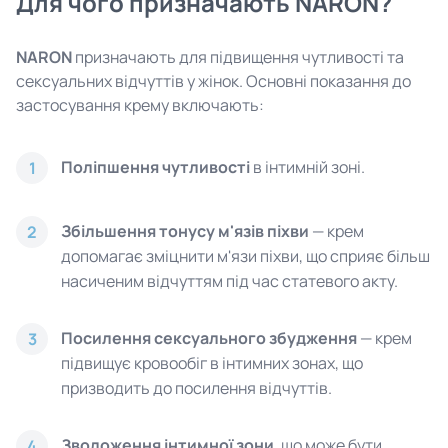
Для чого призначають NARON?
NARON
призначають для підвищення чутливості та
сексуальних відчуттів у жінок. Основні показання до
застосування крему включають:
Поліпшення чутливості
в інтимній зоні.
1
Збільшення тонусу м'язів піхви
— крем
2
допомагає зміцнити м'язи піхви, що сприяє більш
насиченим відчуттям під час статевого акту.
Посилення сексуального збудження
— крем
3
підвищує кровообіг в інтимних зонах, що
призводить до посилення відчуттів.
Зволоження інтимної зони
, що може бути
4