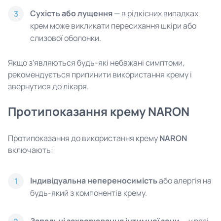
Сухість або лущення
— в рідкісних випадках
3
крем може викликати пересихання шкіри або
слизової оболонки.
Якщо з'являються будь-які небажані симптоми,
рекомендується припинити використання крему і
звернутися до лікаря.
Протипоказання крему NARON
Протипоказання до використання крему
NARON
включають:
Індивідуальна непереносимість
або алергія на
1
будь-який з компонентів крему.