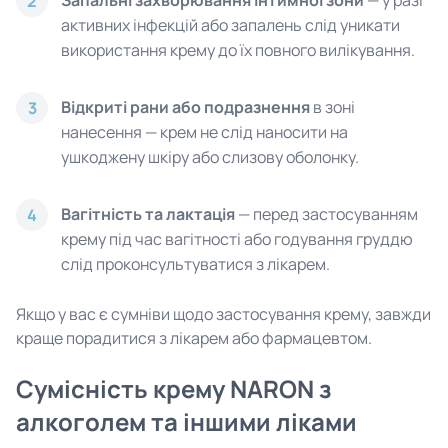
Запальні захворювання інтимної зони
— у разі
2
активних інфекцій або запалень слід уникати
використання крему до їх повного вилікування.
Відкриті рани або подразнення
в зоні
3
нанесення — крем не слід наносити на
ушкоджену шкіру або слизову оболонку.
Вагітність та лактація
— перед застосуванням
4
крему під час вагітності або годування груддю
слід проконсультуватися з лікарем.
Якщо у вас є сумніви щодо застосування крему, завжди
краще порадитися з лікарем або фармацевтом.
Сумісність крему NARON з
алкоголем та іншими ліками