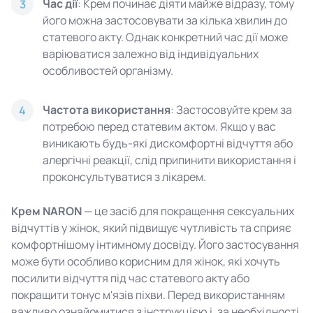
Час дії
: Крем починає діяти майже відразу, тому
3
його можна застосовувати за кілька хвилин до
статевого акту. Однак конкретний час дії може
варіюватися залежно від індивідуальних
особливостей організму.
Частота використання
: Застосовуйте крем за
4
потребою перед статевим актом. Якщо у вас
виникають будь-які дискомфортні відчуття або
алергічні реакції, слід припинити використання і
проконсультуватися з лікарем.
Крем NARON
— це засіб для покращення сексуальних
відчуттів у жінок, який підвищує чутливість та сприяє
комфортнішому інтимному досвіду. Його застосування
може бути особливо корисним для жінок, які хочуть
посилити відчуття під час статевого акту або
покращити тонус м'язів піхви. Перед використанням
важливо ознайомитися з інструкцією і, за необхідності,