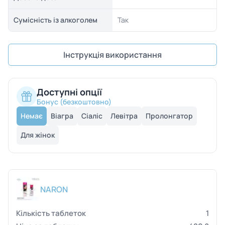
Сумісність із алкоголем
Так
Інструкція використання
Доступні опції
Бонус (безкоштовно)
Немає
Віагра
Сіаліс
Левітра
Пролонгатор
Для жінок
NARON
1