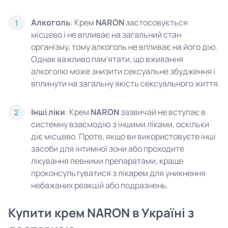
Алкоголь
: Крем
NARON
застосовується
1
місцево і не впливає на загальний стан
організму, тому алкоголь не впливає на його дію.
Однак важливо пам'ятати, що вживання
алкоголю може знизити сексуальне збудження і
вплинути на загальну якість сексуального життя.
Інші ліки
: Крем
NARON
зазвичай не вступає в
2
системну взаємодію з іншими ліками, оскільки
діє місцево. Проте, якщо ви використовуєте інші
засоби для інтимної зони або проходите
лікування певними препаратами, краще
проконсультуватися з лікарем для уникнення
небажаних реакцій або подразнень.
Купити крем NARON в Україні з