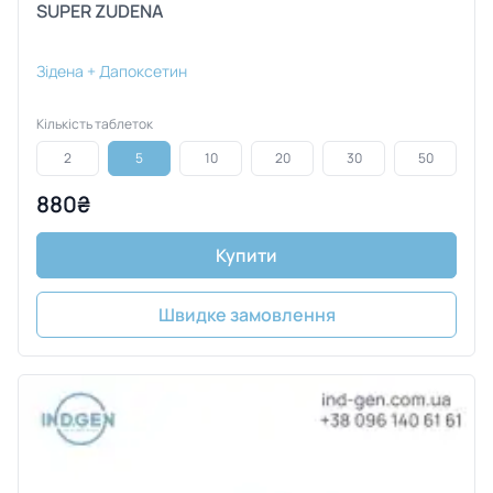
SUPER ZUDENA
Зідена + Дапоксетин
Кількість таблеток
2
5
10
20
30
50
880₴
Купити
Швидке замовлення