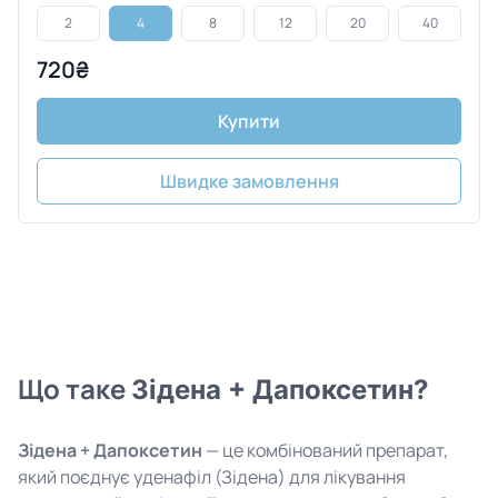
2
4
8
12
20
40
720₴
Купити
Швидке замовлення
Що таке
Зідена + Дапоксетин?
Зідена + Дапоксетин
— це комбінований препарат,
який поєднує уденафіл (Зідена) для лікування