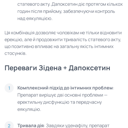
статевого акту. Дапоксетин діє протягом кількох
годин після прийому, забезпечуючи контроль
над еякуляцією.
Ця комбінація дозволяє чоловікам не тільки відновити
ерекцію, але й продовжити тривалість статевого акту,
що позитивно впливає на загальну якість інтимних
стосунків.
Переваги Зідена + Дапоксетин
Комплексний підхід до інтимних проблем
:
1
Препарат вирішує дві основні проблеми —
еректильну дисфункцію та передчасну
еякуляцію.
Тривала дія
: Завдяки уденафілу, препарат
2