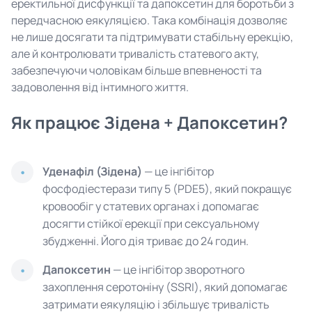
еректильної дисфункції та дапоксетин для боротьби з
передчасною еякуляцією. Така комбінація дозволяє
не лише досягати та підтримувати стабільну ерекцію,
але й контролювати тривалість статевого акту,
забезпечуючи чоловікам більше впевненості та
задоволення від інтимного життя.
Як працює Зідена + Дапоксетин?
Уденафіл (Зідена)
— це інгібітор
фосфодіестерази типу 5 (PDE5), який покращує
кровообіг у статевих органах і допомагає
досягти стійкої ерекції при сексуальному
збудженні. Його дія триває до 24 годин.
Дапоксетин
— це інгібітор зворотного
захоплення серотоніну (SSRI), який допомагає
затримати еякуляцію і збільшує тривалість