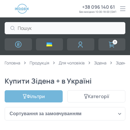
+38 096 140 61 61
Без вихідних 10:00-18:00 (GMT+3)
0
Головна
Продукція
Для чоловіків
Зідена
Зідена 
Купити Зідена + в Україні
Фільтри
Категорії