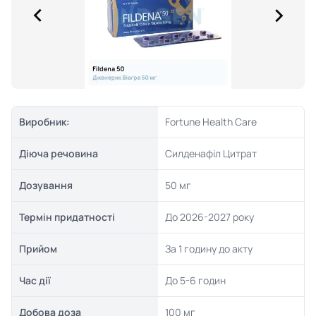
Виробник:
Fortune Health Care
Діюча речовина
Силденафіл Цитрат
Дозування
50 мг
Термін придатності
До 2026-2027 року
Прийом
За 1 годину до акту
Час дії
До 5-6 годин
Добова доза
100 мг