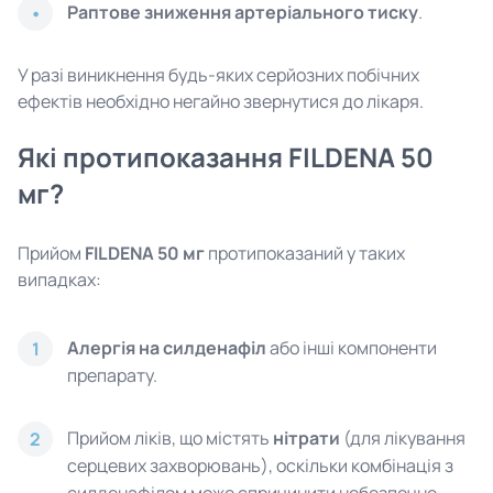
Раптове зниження артеріального тиску
.
У разі виникнення будь-яких серйозних побічних
ефектів необхідно негайно звернутися до лікаря.
Які протипоказання FILDENA 50
мг?
Прийом
FILDENA 50 мг
протипоказаний у таких
випадках:
Алергія на силденафіл
або інші компоненти
1
препарату.
Прийом ліків, що містять
нітрати
(для лікування
2
серцевих захворювань), оскільки комбінація з