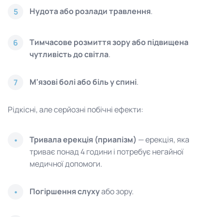
Нудота або розлади травлення
.
5
Тимчасове розмиття зору або підвищена
6
чутливість до світла
.
М'язові болі або біль у спині
.
7
Рідкісні, але серйозні побічні ефекти:
Тривала ерекція (приапізм)
— ерекція, яка
триває понад 4 години і потребує негайної
медичної допомоги.
Погіршення слуху
або зору.