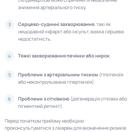
силденафілом може спричинити небезпечне
зниження артеріального тиску.
Серцево-судинні захворювання
, такі як
3
нещодавній інфаркт або інсульт, важка серцева
недостатність.
Тяжкі захворювання печінки або нирок
.
4
Проблеми з артеріальним тиском
(гіпотензія
5
або неконтрольована гіпертензія).
Проблеми з сітківкою
(дегенерація сітківки або
6
пігментний ретиніт).
Перед початком прийому необхідно
проконсультуватися з лікарем для визначення ризиків