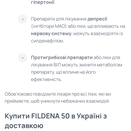
гіпертонії
.
Препарати для лікування
депресії
(інгібітори МАО) або ліки, що впливають на
нервову систему
, можуть взаємодіяти із
силденафілом.
Протигрибкові препарати
або ліки для
лікування ВІЛ можуть змінити метаболізм
препарату, що вплине на його
ефективність.
Обов'язково повідомте лікаря про всі ліки, які ви
приймаєте, щоб уникнути небажаних взаємодій.
Купити FILDENA 50 в Україні з
доставкою