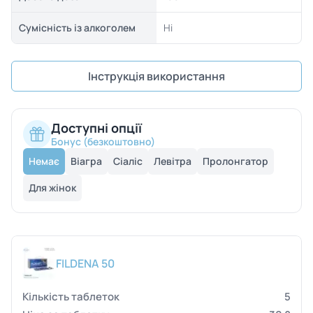
Сумісність із алкоголем
Ні
Інструкція використання
Доступні опції
Бонус (безкоштовно)
Немає
Віагра
Сіаліс
Левітра
Пролонгатор
Для жінок
FILDENA 50
5