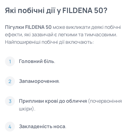
Які побічні дії у FILDENA 50?
Пігулки FILDENA 50
може викликати деякі побічні
ефекти, які зазвичай є легкими та тимчасовими.
Найпоширеніші побічні дії включають:
Головний біль
.
1
Запаморочення
.
2
Припливи крові до обличчя
(почервоніння
3
шкіри).
Закладеність носа
.
4