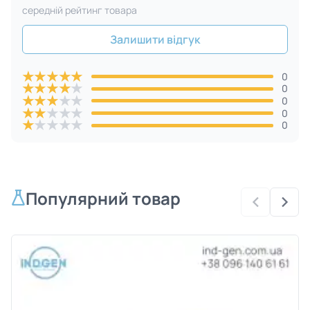
cередній рейтинг товара
Залишити відгук
★
★
★
★
★
0
★
★
★
★
★
0
★
★
★
★
★
0
★
★
★
★
★
0
★
★
★
★
★
0
Популярний товар