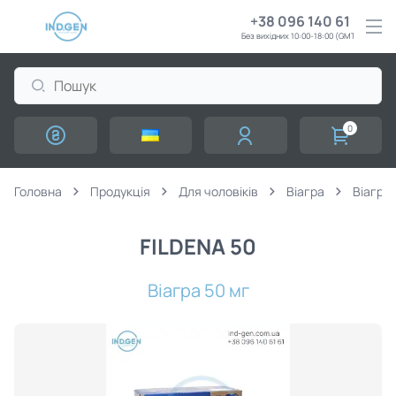
+38 096 140 61 61
Без вихідних 10:00-18:00 (GMT+3)
0
Головна
Продукція
Для чоловіків
Віагра
Віагра 
FILDENA 50
Віагра 50 мг