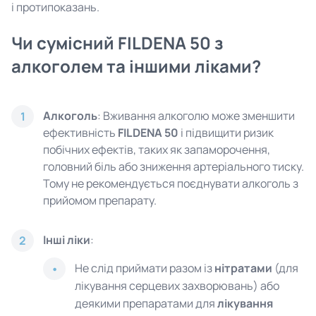
і протипоказань.
Чи сумісний FILDENA 50 з
алкоголем та іншими ліками?
Алкоголь
: Вживання алкоголю може зменшити
1
ефективність
FILDENA 50
і підвищити ризик
побічних ефектів, таких як запаморочення,
головний біль або зниження артеріального тиску.
Тому не рекомендується поєднувати алкоголь з
прийомом препарату.
Інші ліки
:
2
Не слід приймати разом із
нітратами
(для
лікування серцевих захворювань) або
деякими препаратами для
лікування