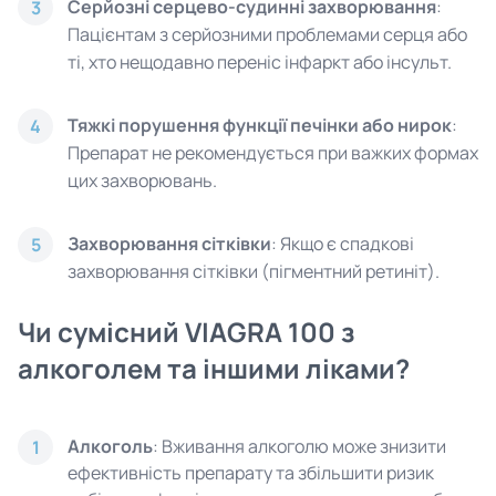
Серйозні серцево-судинні захворювання
:
3
Пацієнтам з серйозними проблемами серця або
ті, хто нещодавно переніс інфаркт або інсульт.
Тяжкі порушення функції печінки або нирок
:
4
Препарат не рекомендується при важких формах
цих захворювань.
Захворювання сітківки
: Якщо є спадкові
5
захворювання сітківки (пігментний ретиніт).
Чи сумісний VIAGRA 100 з
алкоголем та іншими ліками?
Алкоголь
: Вживання алкоголю може знизити
1
ефективність препарату та збільшити ризик