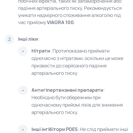
побічних ефектів, таких як запаморочення або
падіння артеріального тиску. Рекомендується
уникати надмірного споживання алкоголю під
час прийому
VIAGRA 100
.
Інші ліки
:
2
Нітрати
: Протипоказано приймати
одночасно з нітратами, оскільки це може
призвести до серйозного падіння
артеріального тиску.
Антигіпертензивні препарати
:
Необхідно бути обережним при
одночасному прийомі ліків для зниження
артеріального тиску.
Інші інгібітори PDE5
: Не слід приймати інші