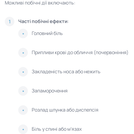
Можливі побічні дії включають:
Часті побічні ефекти
:
1
Головний біль
Припливи крові до обличчя (почервоніння)
Закладеність носа або нежить
Запаморочення
Розлад шлунка або диспепсія
Біль у спині або м'язах