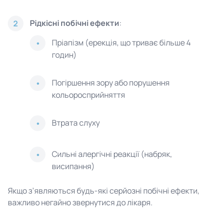
Рідкісні побічні ефекти
:
2
Пріапізм (ерекція, що триває більше 4
годин)
Погіршення зору або порушення
кольоросприйняття
Втрата слуху
Сильні алергічні реакції (набряк,
висипання)
Якщо з’являються будь-які серйозні побічні ефекти,
важливо негайно звернутися до лікаря.