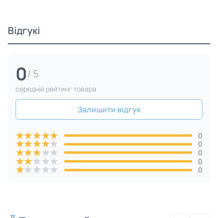
Відгукі
0
/ 5
cередній рейтинг товара
Залишити відгук
★
★
★
★
★
0
★
★
★
★
★
0
★
★
★
★
★
0
★
★
★
★
★
0
★
★
★
★
★
0