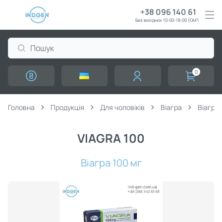
+38 096 140 61 61
Без вихідних 10:00-18:00 (GMT+3)
0
Головна
Продукція
Для чоловіків
Віагра
Віагра 
VIAGRA 100
Віагра 100 мг