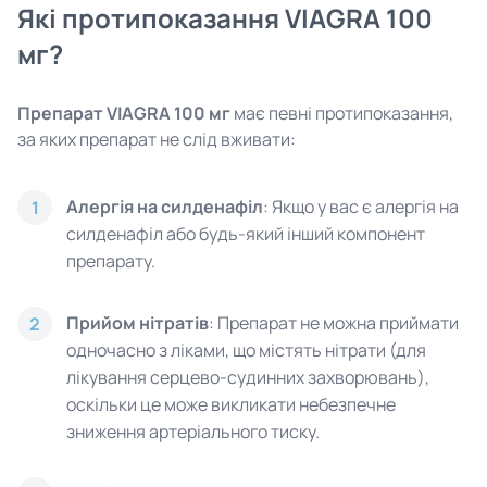
Які протипоказання VIAGRA 100
мг?
Препарат VIAGRA 100 мг
має певні протипоказання,
за яких препарат не слід вживати:
Алергія на силденафіл
: Якщо у вас є алергія на
1
силденафіл або будь-який інший компонент
препарату.
Прийом нітратів
: Препарат не можна приймати
2
одночасно з ліками, що містять нітрати (для
лікування серцево-судинних захворювань),
оскільки це може викликати небезпечне
зниження артеріального тиску.