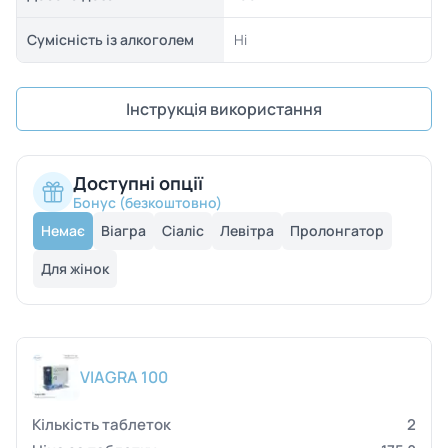
Сумісність із алкоголем
Ні
Інструкція використання
Доступні опції
Бонус (безкоштовно)
Немає
Віагра
Сіаліс
Левітра
Пролонгатор
Для жінок
VIAGRA 100
2