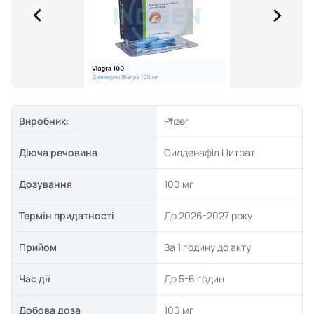
Виробник:
Pfizer
Діюча речовина
Силденафіл Цитрат
Дозування
100 мг
Термін придатності
До 2026-2027 року
Прийом
За 1 годину до акту
Час дії
До 5-6 годин
Добова доза
100 мг