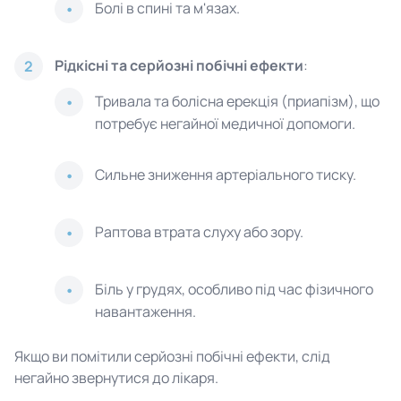
Болі в спині та м'язах.
Рідкісні та серйозні побічні ефекти
:
2
Тривала та болісна ерекція (приапізм), що
потребує негайної медичної допомоги.
Сильне зниження артеріального тиску.
Раптова втрата слуху або зору.
Біль у грудях, особливо під час фізичного
навантаження.
Якщо ви помітили серйозні побічні ефекти, слід
негайно звернутися до лікаря.