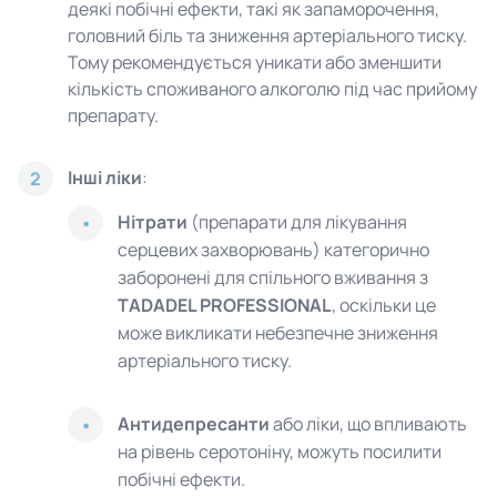
деякі побічні ефекти, такі як запаморочення,
головний біль та зниження артеріального тиску.
Тому рекомендується уникати або зменшити
кількість споживаного алкоголю під час прийому
препарату.
Інші ліки
:
2
Нітрати
(препарати для лікування
серцевих захворювань) категорично
заборонені для спільного вживання з
TADADEL PROFESSIONAL
, оскільки це
може викликати небезпечне зниження
артеріального тиску.
Антидепресанти
або ліки, що впливають
на рівень серотоніну, можуть посилити
побічні ефекти.