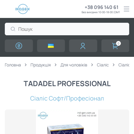
+38 096 140 61 61
Без вихідних 10:00-18:00 (GMT+3)
0
Головна
Продукція
Для чоловіків
Сіаліс
Сiалiс 
TADADEL PROFESSIONAL
Сiалiс Софт/Професіонал