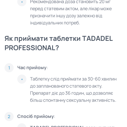
Рекомендована доза становить 20 мг
перед статевим актом, але лікар може
призначити іншу дозу залежно від
індивідуальних потреб.
Як приймати таблетки TADADEL
PROFESSIONAL?
Час прийому
:
1
Таблетку слід приймати за 30-60 хвилин
до запланованого статевого акту.
Препарат діє до 36 годин, що дозволяє
більш спонтанну сексуальну активність.
Спосіб прийому
:
2