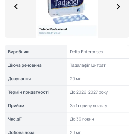
Виробник:
Delta Enterprises
Діюча речовина
Тадалафіл Цитрат
Дозування
20 мг
Термін придатності
До 2026-2027 року
Прийом
За 1 годину до акту
Час дії
До 36 годин
Добова доза
20 мг