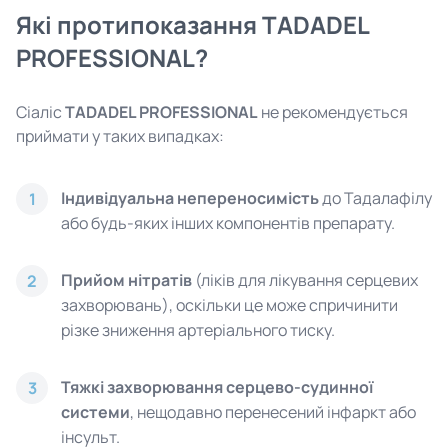
Які протипоказання TADADEL
PROFESSIONAL?
Сіаліс
TADADEL PROFESSIONAL
не рекомендується
приймати у таких випадках:
Індивідуальна непереносимість
до Тадалафілу
1
або будь-яких інших компонентів препарату.
Прийом нітратів
(ліків для лікування серцевих
2
захворювань), оскільки це може спричинити
різке зниження артеріального тиску.
Тяжкі захворювання серцево-судинної
3
системи
, нещодавно перенесений інфаркт або
інсульт.