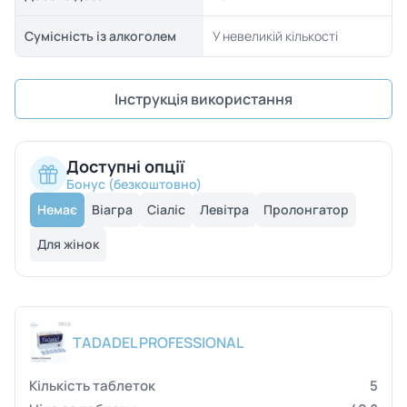
Сумісність із алкоголем
У невеликій кількості
Інструкція використання
Доступні опції
Бонус (безкоштовно)
Немає
Віагра
Сіаліс
Левітра
Пролонгатор
Для жінок
TADADEL PROFESSIONAL
5