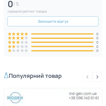
0
/ 5
cередній рейтинг товара
Залишити відгук
★
★
★
★
★
0
★
★
★
★
★
0
★
★
★
★
★
0
★
★
★
★
★
0
★
★
★
★
★
0
Популярний товар