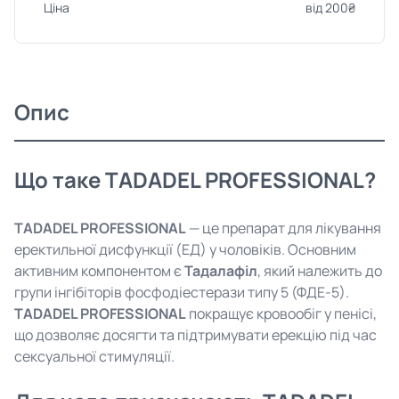
Ціна
від 200₴
Опис
Що таке TADADEL PROFESSIONAL?
TADADEL PROFESSIONAL
— це препарат для лікування
еректильної дисфункції (ЕД) у чоловіків. Основним
активним компонентом є
Тадалафіл
, який належить до
групи інгібіторів фосфодіестерази типу 5 (ФДЕ-5).
TADADEL PROFESSIONAL
покращує кровообіг у пенісі,
що дозволяє досягти та підтримувати ерекцію під час
сексуальної стимуляції.