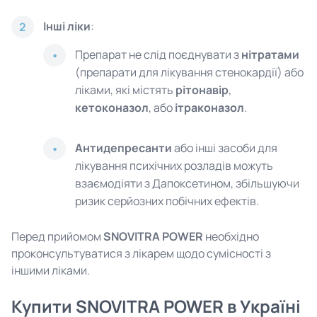
Інші ліки
:
2
Препарат не слід поєднувати з
нітратами
(препарати для лікування стенокардії) або
ліками, які містять
рітонавір
,
кетоконазол
, або
ітраконазол
.
Антидепресанти
або інші засоби для
лікування психічних розладів можуть
взаємодіяти з Дапоксетином, збільшуючи
ризик серйозних побічних ефектів.
Перед прийомом
SNOVITRA POWER
необхідно
проконсультуватися з лікарем щодо сумісності з
іншими ліками.
Купити SNOVITRA POWER в Україні