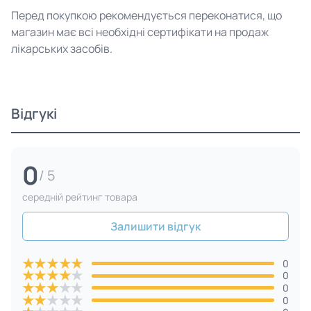
Перед покупкою рекомендується переконатися, що
магазин має всі необхідні сертифікати на продаж
лікарських засобів.
Відгукі
0
/ 5
cередній рейтинг товара
Залишити відгук
★
★
★
★
★
0
★
★
★
★
★
0
★
★
★
★
★
0
★
★
★
★
★
0