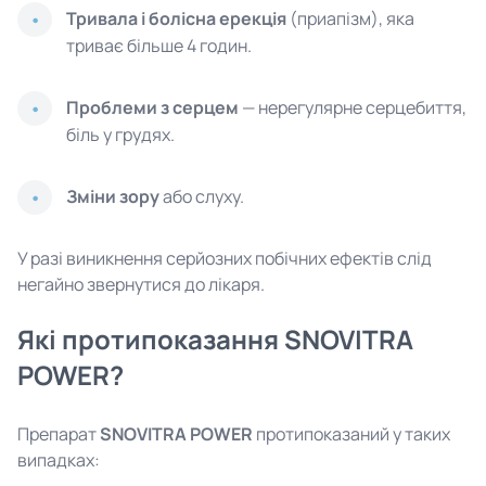
Тривала і болісна ерекція
(приапізм), яка
триває більше 4 годин.
Проблеми з серцем
— нерегулярне серцебиття,
біль у грудях.
Зміни зору
або слуху.
У разі виникнення серйозних побічних ефектів слід
негайно звернутися до лікаря.
Які протипоказання SNOVITRA
POWER?
Препарат
SNOVITRA POWER
протипоказаний у таких
випадках: