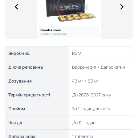
Виробник:
RSM
Діюча речовина
Варденафіл + Дапоскетин
Дозування
40 мг + 60 мг
Термін придатності
До 2026-2027 року
Прийом
За 1 годину до акту
Час дії
До 12 годин
Добова доза
1 таблетка