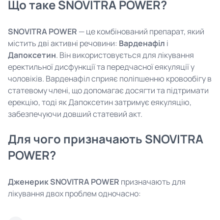
Що таке SNOVITRA POWER?
SNOVITRA POWER
— це комбінований препарат, який
містить дві активні речовини:
Варденафіл
і
Дапоксетин
. Він використовується для лікування
еректильної дисфункції та передчасної еякуляції у
чоловіків. Варденафіл сприяє поліпшенню кровообігу в
статевому члені, що допомагає досягти та підтримати
ерекцію, тоді як Дапоксетин затримує еякуляцію,
забезпечуючи довший статевий акт.
Для чого призначають SNOVITRA
POWER?
Дженерик SNOVITRA POWER
призначають для
лікування двох проблем одночасно: