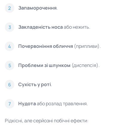
Запаморочення
.
2
Закладеність носа
або нежить.
3
Почервоніння обличчя
(припливи).
4
Проблеми зі шлунком
(диспепсія).
5
Сухість у роті
.
6
Нудота
або розлад травлення.
7
Рідкісні, але серйозні побічні ефекти: