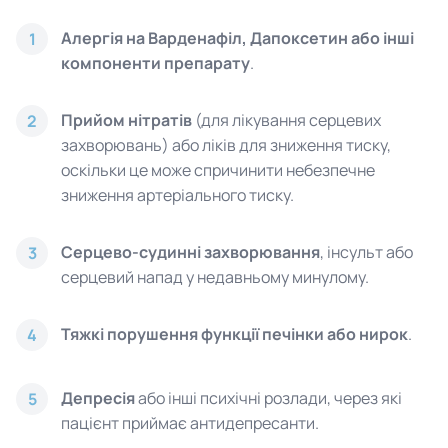
Алергія на Варденафіл, Дапоксетин або інші
1
компоненти препарату
.
Прийом нітратів
(для лікування серцевих
2
захворювань) або ліків для зниження тиску,
оскільки це може спричинити небезпечне
зниження артеріального тиску.
Серцево-судинні захворювання
, інсульт або
3
серцевий напад у недавньому минулому.
Тяжкі порушення функції печінки або нирок
.
4
Депресія
або інші психічні розлади, через які
5
пацієнт приймає антидепресанти.