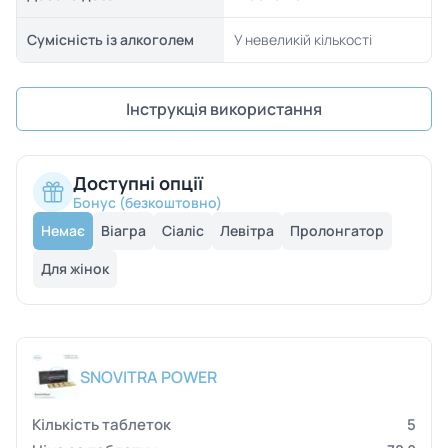
Сумісність із алкоголем
У невеликій кількості
Інструкція використання
Доступні опції
Бонус (безкоштовно)
Немає
Віагра
Сіаліс
Левітра
Пролонгатор
Для жінок
SNOVITRA POWER
5