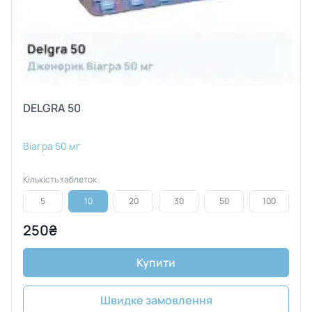
DELGRA 50
Віагра 50 мг
Кількість таблеток
5
10
20
30
50
100
250₴
Купити
Швидке замовлення