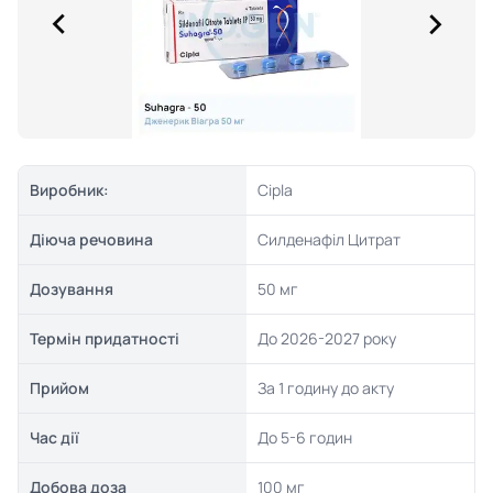
Виробник:
Cipla
Діюча речовина
Силденафіл Цитрат
Дозування
50 мг
Термін придатності
До 2026-2027 року
Прийом
За 1 годину до акту
Час дії
До 5-6 годин
Добова доза
100 мг