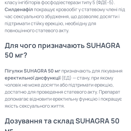
класу інгібіторів фосфодіестерази типу 5 (ФДЕ-5).
Силденафіл
покращує кровообіг у статевому члені під
час сексуального збудження, що дозволяє досягти і
підтримати стійку ерекцію, необхідну для
повноцінного статевого акту.
Для чого призначають SUHAGRA
50 мг?
Пігулки SUHAGRA 50 мг
призначають для лікування
еректильної дисфункції
(ЕД) — стану, при якому
чоловік не може досягти або підтримати ерекцію,
достатню для проведення статевого акту. Препарат
допомагає відновити еректильну функцію і покращує
якість сексуального життя.
Дозування та склад SUHAGRA 50
мг