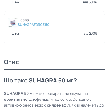
Ціна
від 600₴
Назва
SUHAGRAFORCE 50
Ціна
від 230₴
Опис
Що таке SUHAGRA 50 мг?
SUHAGRA 50 мг
— це препарат для лікування
еректильної дисфункції
у чоловіків. Основною
активною речовиною є
силденафіл
, який належить до