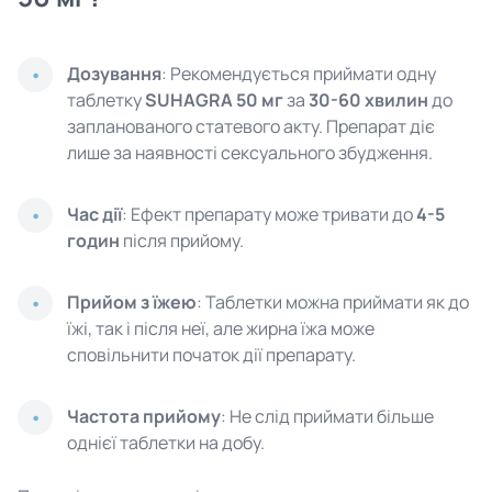
Дозування
: Рекомендується приймати одну
таблетку
SUHAGRA 50 мг
за
30-60 хвилин
до
запланованого статевого акту. Препарат діє
лише за наявності сексуального збудження.
Час дії
: Ефект препарату може тривати до
4-5
годин
після прийому.
Прийом з їжею
: Таблетки можна приймати як до
їжі, так і після неї, але жирна їжа може
сповільнити початок дії препарату.
Частота прийому
: Не слід приймати більше
однієї таблетки на добу.