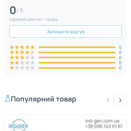
0
/ 5
cередній рейтинг товара
Залишити відгук
★
★
★
★
★
0
★
★
★
★
★
0
★
★
★
★
★
0
★
★
★
★
★
0
★
★
★
★
★
0
Популярний товар