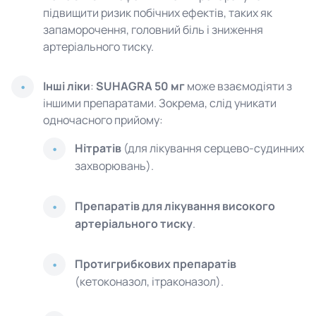
підвищити ризик побічних ефектів, таких як
запаморочення, головний біль і зниження
артеріального тиску.
Інші ліки
:
SUHAGRA 50 мг
може взаємодіяти з
іншими препаратами. Зокрема, слід уникати
одночасного прийому:
Нітратів
(для лікування серцево-судинних
захворювань).
Препаратів для лікування високого
артеріального тиску
.
Протигрибкових препаратів
(кетоконазол, ітраконазол).