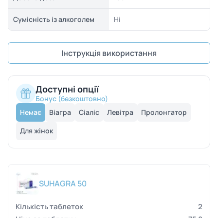
Сумісність із алкоголем
Ні
Інструкція використання
Доступні опції
Бонус (безкоштовно)
Немає
Віагра
Сіаліс
Левітра
Пролонгатор
Для жінок
SUHAGRA 50
2