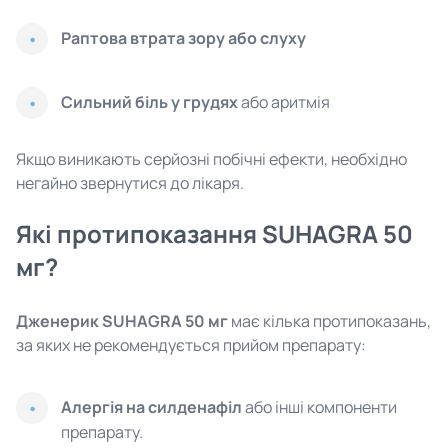
Раптова втрата зору або слуху
Сильний біль у грудях
або аритмія
Якщо виникають серйозні побічні ефекти, необхідно
негайно звернутися до лікаря.
Які протипоказання SUHAGRA 50
мг?
Дженерик SUHAGRA 50 мг
має кілька протипоказань,
за яких не рекомендується прийом препарату:
Алергія на силденафіл
або інші компоненти
препарату.