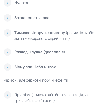
Нудота
Закладеність носа
Тимчасові порушення зору
(розмитість або
зміна кольорового сприйняття)
Розлад шлунка (диспепсія)
Біль у спині або м'язах
Рідкісні, але серйозні побічні ефекти:
Пріапізм
(тривала або болюча ерекція, яка
триває більше 4 годин)