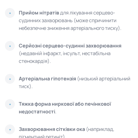
Прийом нітратів
для лікування серцево-
судинних захворювань (може спричинити
небезпечне зниження артеріального тиску).
Серйозні серцево-судинні захворювання
(недавній інфаркт, інсульт, нестабільна
стенокардія).
Артеріальна гіпотензія
(низький артеріальний
тиск).
Тяжка форма ниркової або печінкової
недостатності
.
Захворювання сітківки ока
(наприклад,
пігментний ретиніт).