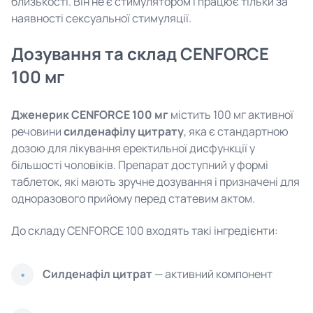
близькості. Він не є стимулятором і працює тільки за
наявності сексуальної стимуляції.
Дозування та склад CENFORCE
100 мг
Дженерик CENFORCE 100 мг
містить 100 мг активної
речовини
силденафілу цитрату
, яка є стандартною
дозою для лікування еректильної дисфункції у
більшості чоловіків. Препарат доступний у формі
таблеток, які мають зручне дозування і призначені для
одноразового прийому перед статевим актом.
До складу CENFORCE 100 входять такі інгредієнти:
Силденафіл цитрат
— активний компонент