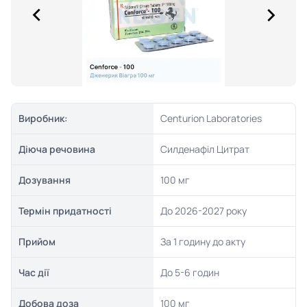
Виробник:
Centurion Laboratories
Діюча речовина
Силденафіл Цитрат
Дозування
100 мг
Термін придатності
До 2026-2027 року
Прийом
За 1 годину до акту
Час дії
До 5-6 годин
Добова доза
100 мг