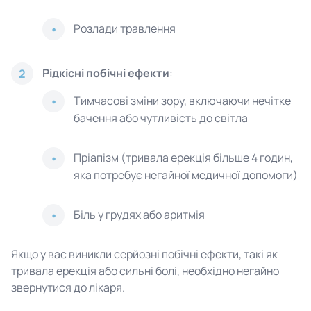
Розлади травлення
Рідкісні побічні ефекти
:
2
Тимчасові зміни зору, включаючи нечітке
бачення або чутливість до світла
Пріапізм (тривала ерекція більше 4 годин,
яка потребує негайної медичної допомоги)
Біль у грудях або аритмія
Якщо у вас виникли серйозні побічні ефекти, такі як
тривала ерекція або сильні болі, необхідно негайно
звернутися до лікаря.