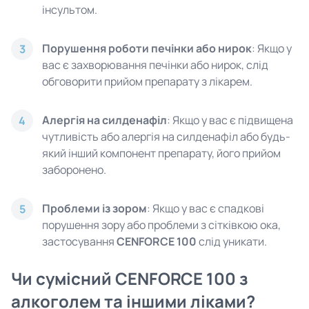
інсультом.
Порушення роботи печінки або нирок
: Якщо у
3
вас є захворювання печінки або нирок, слід
обговорити прийом препарату з лікарем.
Алергія на силденафіл
: Якщо у вас є підвищена
4
чутливість або алергія на силденафіл або будь-
який інший компонент препарату, його прийом
заборонено.
Проблеми із зором
: Якщо у вас є спадкові
5
порушення зору або проблеми з сітківкою ока,
застосування
CENFORCE 100
слід уникати.
Чи сумісний CENFORCE 100 з
алкоголем та іншими ліками?