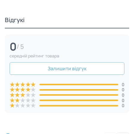
Відгукі
0
/ 5
cередній рейтинг товара
Залишити відгук
★
★
★
★
★
0
★
★
★
★
★
0
★
★
★
★
★
0
★
★
★
★
★
0
★
★
★
★
★
0