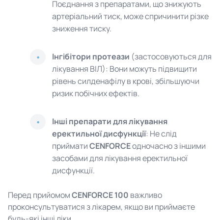
Поєднання з препаратами, що знижують
артеріальний тиск, може спричинити різке
зниження тиску.
Інгібітори протеази
(застосовуються для
лікування ВІЛ): Вони можуть підвищити
рівень силденафілу в крові, збільшуючи
ризик побічних ефектів.
Інші препарати для лікування
еректильної дисфункції
: Не слід
приймати
CENFORCE
одночасно з іншими
засобами для лікування еректильної
дисфункції.
Перед прийомом
CENFORCE 100
важливо
проконсультуватися з лікарем, якщо ви приймаєте
будь-які інші ліки.