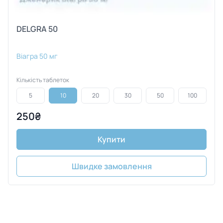
DELGRA 50
Віагра 50 мг
Кількість таблеток
5
10
20
30
50
100
250₴
Купити
Швидке замовлення