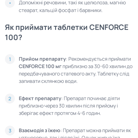
Допоміжні речовини, такі як целюлоза, магнію
стеарат, кальцій фосфат і барвники.
Як приймати таблетки CENFORCE
100?
Прийом препарату
: Рекомендується приймати
1
CENFORCE 100 мг
приблизно за 30-60 хвилин до
передбачуваного статевого акту. Таблетку слід
запивати склянкою води.
Ефект препарату
: Препарат починає діяти
2
приблизно через 30 хвилин після прийому і
зберігає ефект протягом 4-6 годин.
Взаємодія з їжею
: Препарат можна приймати як
3
натщесерце, так і після їжі. Однак жирна їжа