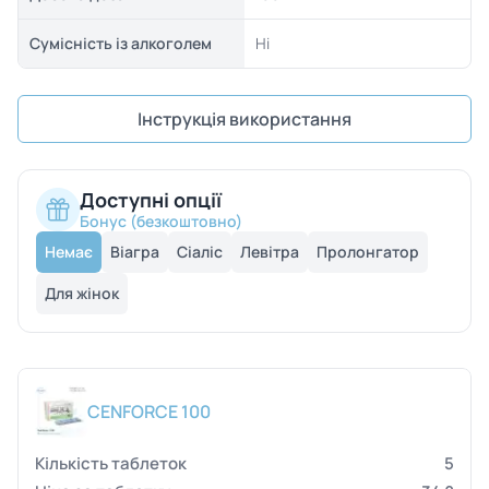
Сумісність із алкоголем
Ні
Інструкція використання
Доступні опції
Бонус (безкоштовно)
Немає
Віагра
Сіаліс
Левітра
Пролонгатор
Для жінок
CENFORCE 100
5