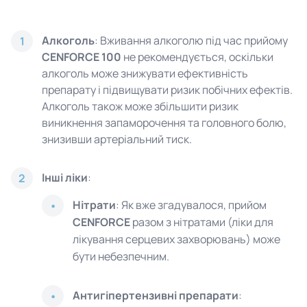
Алкоголь
: Вживання алкоголю під час прийому
1
CENFORCE 100
не рекомендується, оскільки
алкоголь може знижувати ефективність
препарату і підвищувати ризик побічних ефектів.
Алкоголь також може збільшити ризик
виникнення запаморочення та головного болю,
знизивши артеріальний тиск.
Інші ліки
:
2
Нітрати
: Як вже згадувалося, прийом
CENFORCE
разом з нітратами (ліки для
лікування серцевих захворювань) може
бути небезпечним.
Антигіпертензивні препарати
: