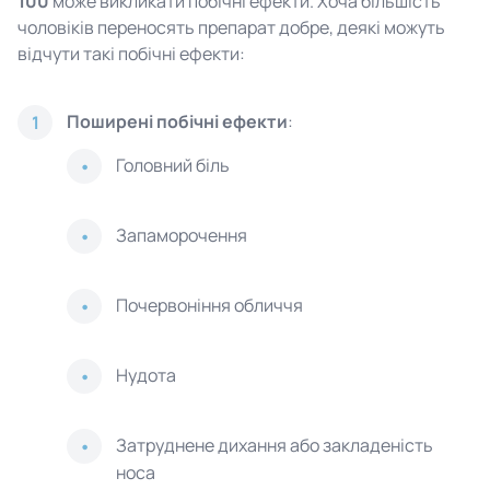
100
може викликати побічні ефекти. Хоча більшість
чоловіків переносять препарат добре, деякі можуть
відчути такі побічні ефекти:
Поширені побічні ефекти
:
1
Головний біль
Запаморочення
Почервоніння обличчя
Нудота
Затруднене дихання або закладеність
носа