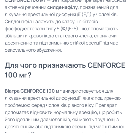
CENFORCE 100 мг
— це лікарський препарат на основі
активної речовини
силденафілу
, призначений для
лікування еректильної дисфункції (ЕД) у чоловіків.
Силденафіл належить до класу інгібіторів
фосфодіестерази типу 5 (ФДЕ-5), що допомагають
збільшити кровотік до статевого члена, сприяючи
досягненню та підтриманню стійкої ерекції під час
сексуального збудження.
Для чого призначають CENFORCE
100 мг?
Віагра CENFORCE 100 мг
використовується для
лікування еректильної дисфункції, яка є поширеною
проблемою серед чоловіків різного віку. Препарат
допомагає відновити нормальну ерекцію, що робить
його ідеальним для чоловіків, які мають труднощі з
досягненням або підтримкою ерекції під час інтимної