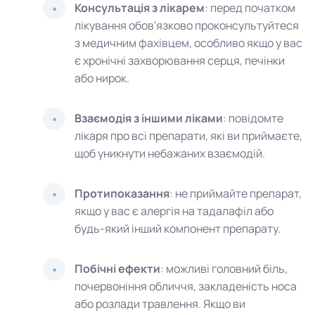
Консультація з лікарем
: перед початком
лікування обов'язково проконсультуйтеся
з медичним фахівцем, особливо якщо у вас
є хронічні захворювання серця, печінки
або нирок.
Взаємодія з іншими ліками
: повідомте
лікаря про всі препарати, які ви приймаєте,
щоб уникнути небажаних взаємодій.
Протипоказання
: не приймайте препарат,
якщо у вас є алергія на тадалафіл або
будь-який інший компонент препарату.
Побічні ефекти
: можливі головний біль,
почервоніння обличчя, закладеність носа
або розлади травлення. Якщо ви