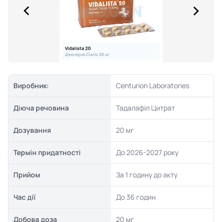
Виробник:
Centurion Laboratories
Діюча речовина
Тадалафіл Цитрат
Дозування
20 мг
Термін придатності
До 2026-2027 року
Прийом
За 1 годину до акту
Час дії
До 36 годин
Добова доза
20 мг