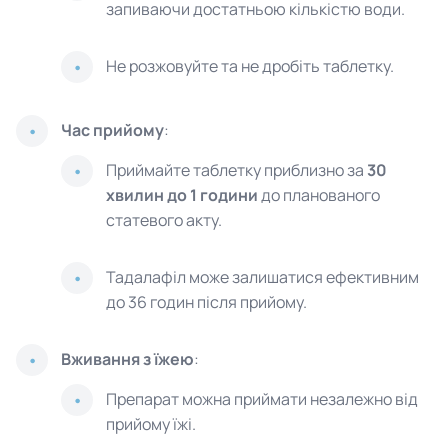
запиваючи достатньою кількістю води.
Не розжовуйте та не дробіть таблетку.
Час прийому
:
Приймайте таблетку приблизно за
30
хвилин до 1 години
до планованого
статевого акту.
Тадалафіл може залишатися ефективним
до 36 годин після прийому.
Вживання з їжею
:
Препарат можна приймати незалежно від
прийому їжі.