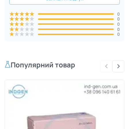
★
★
★
★
★
0
★
★
★
★
★
0
★
★
★
★
★
0
★
★
★
★
★
0
★
★
★
★
★
0
Популярний товар