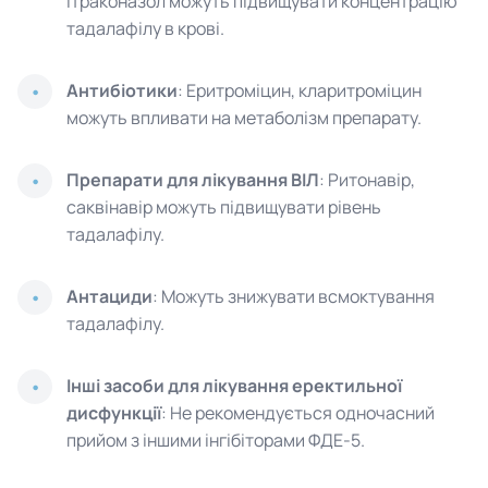
ітраконазол можуть підвищувати концентрацію
тадалафілу в крові.
Антибіотики
: Еритроміцин, кларитроміцин
можуть впливати на метаболізм препарату.
Препарати для лікування ВІЛ
: Ритонавір,
саквінавір можуть підвищувати рівень
тадалафілу.
Антациди
: Можуть знижувати всмоктування
тадалафілу.
Інші засоби для лікування еректильної
дисфункції
: Не рекомендується одночасний
прийом з іншими інгібіторами ФДЕ-5.