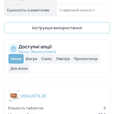
Сумісність із алкоголем
У невеликій кількості
Інструкція використання
Доступні опції
Бонус (безкоштовно)
Немає
Віагра
Сіаліс
Левітра
Пролонгатор
Для жінок
VIDALISTA 20
5