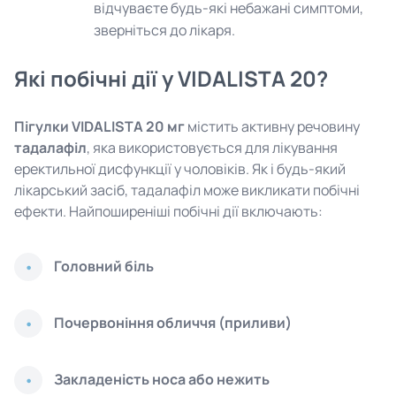
відчуваєте будь-які небажані симптоми,
зверніться до лікаря.
Які побічні дії у VIDALISTA 20?
Пігулки VIDALISTA 20 мг
містить активну речовину
тадалафіл
, яка використовується для лікування
еректильної дисфункції у чоловіків. Як і будь-який
лікарський засіб, тадалафіл може викликати побічні
ефекти. Найпоширеніші побічні дії включають:
Головний біль
Почервоніння обличчя (приливи)
Закладеність носа або нежить