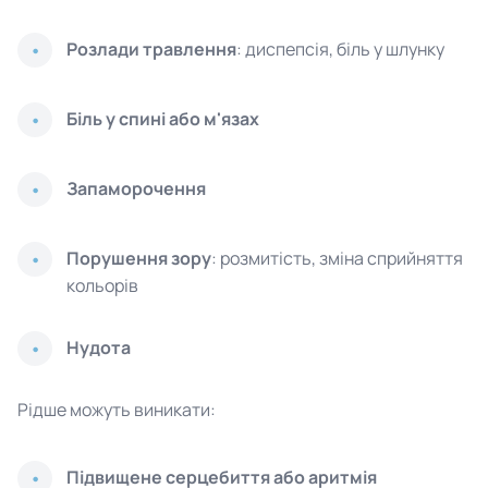
Розлади травлення
: диспепсія, біль у шлунку
Біль у спині або м'язах
Запаморочення
Порушення зору
: розмитість, зміна сприйняття
кольорів
Нудота
Рідше можуть виникати:
Підвищене серцебиття або аритмія