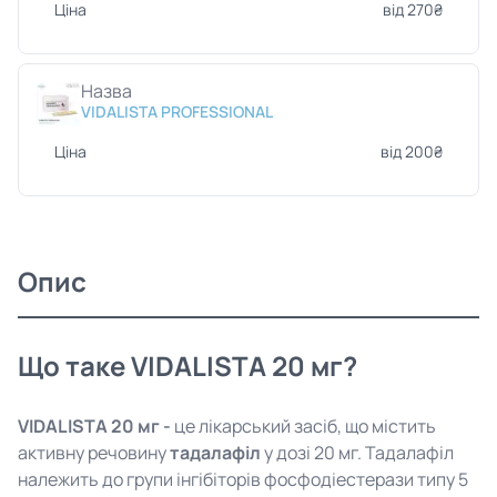
Ціна
від 270₴
Назва
VIDALISTA PROFESSIONAL
Ціна
від 200₴
Опис
Що таке VIDALISTA 20 мг?
VIDALISTA 20 мг -
це лікарський засіб, що містить
активну речовину
тадалафіл
у дозі 20 мг. Тадалафіл
належить до групи інгібіторів фосфодіестерази типу 5