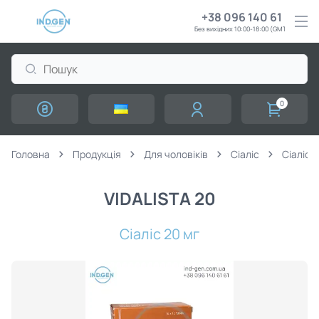
+38 096 140 61 61
Без вихідних 10:00-18:00 (GMT+3)
0
Головна
Продукція
Для чоловіків
Сіаліс
Сіаліс 
VIDALISTA 20
Сіаліс 20 мг