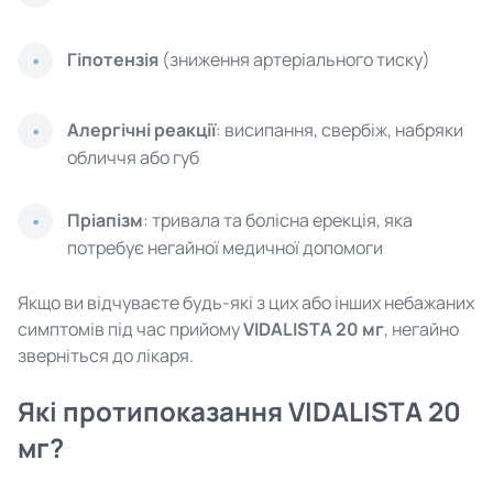
Гіпотензія
(зниження артеріального тиску)
Алергічні реакції
: висипання, свербіж, набряки
обличчя або губ
Пріапізм
: тривала та болісна ерекція, яка
потребує негайної медичної допомоги
Якщо ви відчуваєте будь-які з цих або інших небажаних
симптомів під час прийому
VIDALISTA 20 мг
, негайно
зверніться до лікаря.
Які протипоказання VIDALISTA 20
мг?