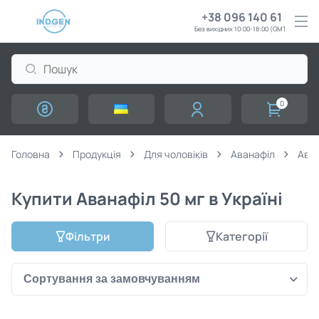
+38 096 140 61 61
Без вихідних 10:00-18:00 (GMT+3)
0
Головна
Продукція
Для чоловіків
Аванафіл
Аван
Купити Аванафіл 50 мг в Україні
Фільтри
Категорії