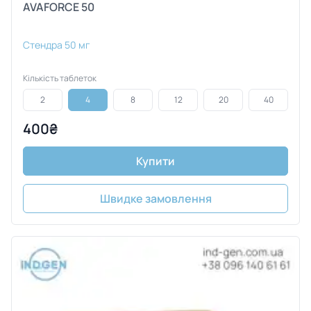
AVAFORCE 50
Стендра 50 мг
Кількість таблеток
2
4
8
12
20
40
400₴
Купити
Швидке замовлення