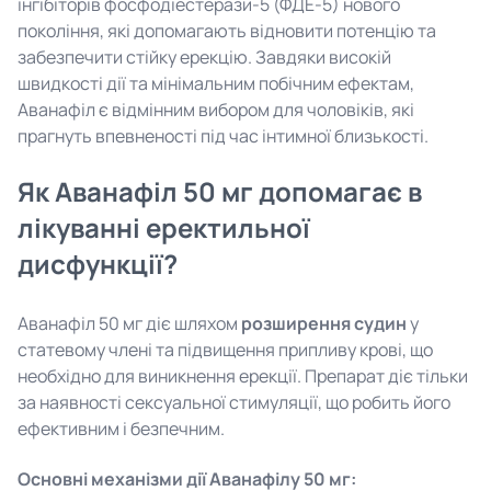
інгібіторів фосфодіестерази-5 (ФДЕ-5) нового
покоління, які допомагають відновити потенцію та
забезпечити стійку ерекцію. Завдяки високій
швидкості дії та мінімальним побічним ефектам,
Аванафіл є відмінним вибором для чоловіків, які
прагнуть впевненості під час інтимної близькості.
Як Аванафіл 50 мг допомагає в
лікуванні еректильної
дисфункції?
Аванафіл 50 мг діє шляхом
розширення судин
у
статевому члені та підвищення припливу крові, що
необхідно для виникнення ерекції. Препарат діє тільки
за наявності сексуальної стимуляції, що робить його
ефективним і безпечним.
Основні механізми дії Аванафілу 50 мг: