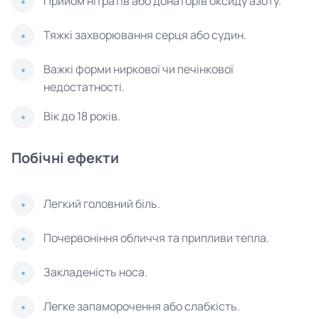
Прийом нітратів або донаторів оксиду азоту.
Тяжкі захворювання серця або судин.
Важкі форми ниркової чи печінкової
недостатності.
Вік до 18 років.
Побічні ефекти
Легкий головний біль.
Почервоніння обличчя та припливи тепла.
Закладеність носа.
Легке запаморочення або слабкість.