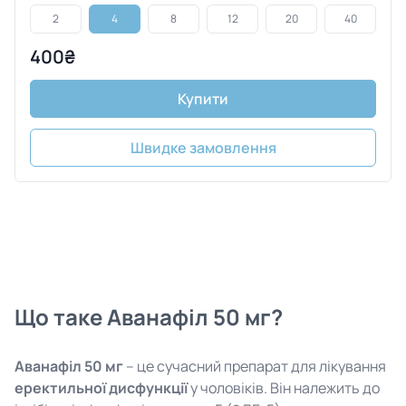
2
4
8
12
20
40
400₴
Купити
Швидке замовлення
Що таке Аванафіл 50 мг?
Аванафіл 50 мг
– це сучасний препарат для лікування
еректильної дисфункції
у чоловіків. Він належить до