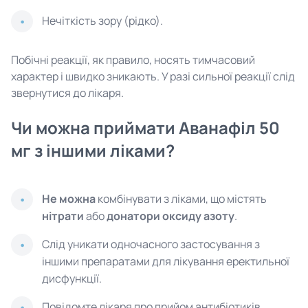
Нечіткість зору (рідко).
Побічні реакції, як правило, носять тимчасовий
характер і швидко зникають. У разі сильної реакції слід
звернутися до лікаря.
Чи можна приймати Аванафіл 50
мг з іншими ліками?
Не можна
комбінувати з ліками, що містять
нітрати
або
донатори оксиду азоту
.
Слід уникати одночасного застосування з
іншими препаратами для лікування еректильної
дисфункції.
Повідомте лікаря про прийом антибіотиків,