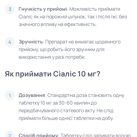
Гнучкість у прийомі
: Можливість приймати
3
Сіаліс як на порожній шлунок, так і після їжі, без
значного впливу на ефективність.
Зручність
: Препарат не вимагає щоденного
4
прийому, що робить його зручним для
використання у разі потреби.
Як приймати Сіаліс 10 мг?
Дозування
: Стандартна доза становить одну
1
таблетку 10 мг за 30-60 хвилин до
передбачуваного статевого акту. Не слід
приймати більше однієї таблетки на добу.
Спосіб прийому
: Таблетку слід запивати водою,
2