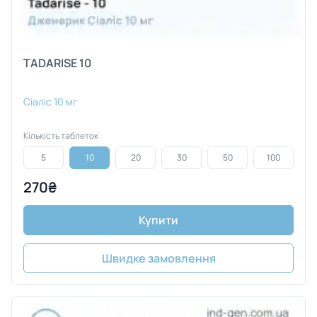
TADARISE 10
Сіаліс 10 мг
Кількість таблеток
5
10
20
30
50
100
270₴
Купити
Швидке замовлення