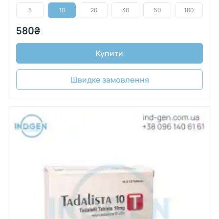
5
10
20
30
50
100
580₴
Купити
Швидке замовлення