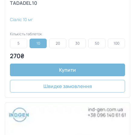
TADADEL 10
Сіаліс 10 мг
Кількість таблеток
5
10
20
30
50
100
270₴
Купити
Швидке замовлення