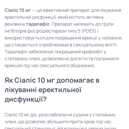
Сіаліс 10 мг
— це ефективний препарат для лікування
еректильної дисфункції, який містить активну
речовину
тадалафіл
. Препарат належить до групи
інгібіторів фосфодіестерази типу 5 (PDE5) і
використовується для покращення ерекції у чоловіків,
що стикаються з проблемами в сексуальному житті.
Тадалафіл забезпечує покращений кровообіг у
статевому члені, дозволяючи досягти та підтримати
ерекцію під час сексуального збудження.
Як Сіаліс 10 мг допомагає в
лікуванні еректильної
дисфункції?
Сіаліс 10 мг діє, розслаблюючи судини у статевому
члені, що дозволяє збільшити притік крові під час
сексуальної стимуляції. На відміну від деяких інших