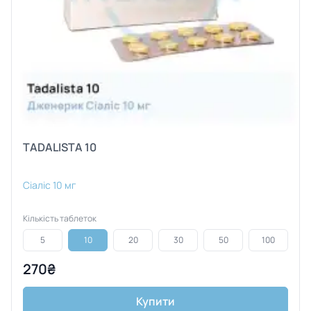
TADALISTA 10
Сіаліс 10 мг
Кількість таблеток
5
10
20
30
50
100
270₴
Купити