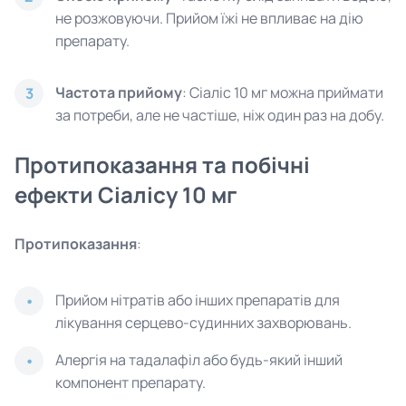
не розжовуючи. Прийом їжі не впливає на дію
препарату.
Частота прийому
: Сіаліс 10 мг можна приймати
3
за потреби, але не частіше, ніж один раз на добу.
Протипоказання та побічні
ефекти Сіалісу 10 мг
Протипоказання
:
Прийом нітратів або інших препаратів для
лікування серцево-судинних захворювань.
Алергія на тадалафіл або будь-який інший
компонент препарату.