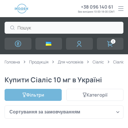
+38 096 140 61 61
Без вихідних 10:00-18:00 (GMT+3)
0
Головна
Продукція
Для чоловіків
Сіаліс
Сіаліс 1
Купити Сіаліс 10 мг в Україні
Фільтри
Категорії