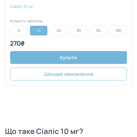
Сіаліс 10 мг
Кількість таблеток
5
10
20
30
50
100
270₴
Купити
Швидке замовлення
Що таке
Сіаліс 10 мг?