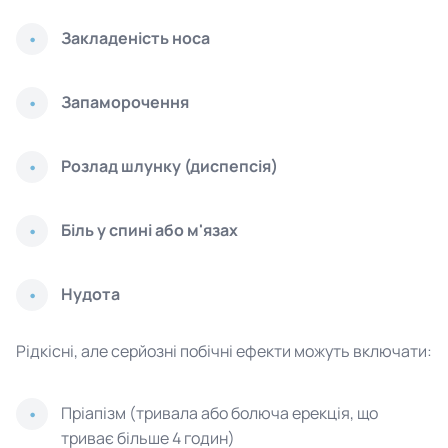
Закладеність носа
Запаморочення
Розлад шлунку (диспепсія)
Біль у спині або м'язах
Нудота
Рідкісні, але серйозні побічні ефекти можуть включати:
Пріапізм (тривала або болюча ерекція, що
триває більше 4 годин)