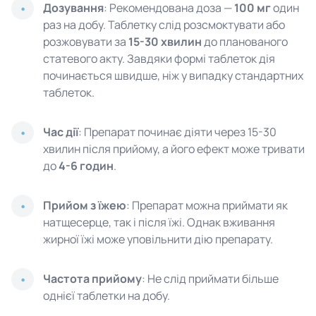
Дозування
: Рекомендована доза —
100 мг
один
раз на добу. Таблетку слід розсмоктувати або
розжовувати за
15-30 хвилин
до планованого
статевого акту. Завдяки формі таблеток дія
починається швидше, ніж у випадку стандартних
таблеток.
Час дії
: Препарат починає діяти через 15-30
хвилин після прийому, а його ефект може тривати
до
4-6 годин
.
Прийом з їжею
: Препарат можна приймати як
натщесерце, так і після їжі. Однак вживання
жирної їжі може уповільнити дію препарату.
Частота прийому
: Не слід приймати більше
однієї таблетки на добу.