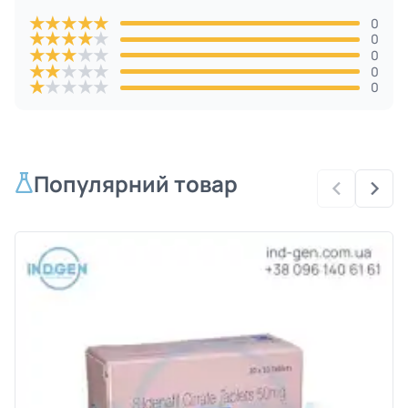
★
★
★
★
★
0
★
★
★
★
★
0
★
★
★
★
★
0
★
★
★
★
★
0
★
★
★
★
★
0
Популярний товар