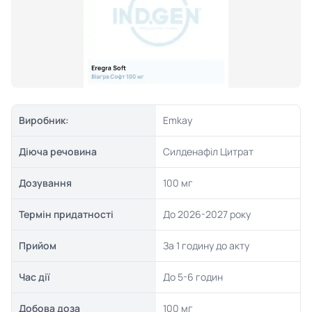
Виробник:
Emkay
Діюча речовина
Силденафіл Цитрат
Дозування
100 мг
Термін придатності
До 2026-2027 року
Прийом
За 1 годину до акту
Час дії
До 5-6 годин
Добова доза
100 мг