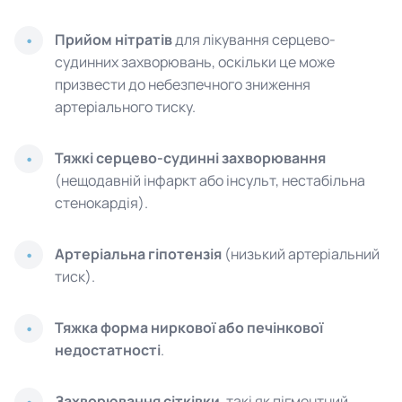
Прийом нітратів
для лікування серцево-
судинних захворювань, оскільки це може
призвести до небезпечного зниження
артеріального тиску.
Тяжкі серцево-судинні захворювання
(нещодавній інфаркт або інсульт, нестабільна
стенокардія).
Артеріальна гіпотензія
(низький артеріальний
тиск).
Тяжка форма ниркової або печінкової
недостатності
.
Захворювання сітківки
, такі як пігментний