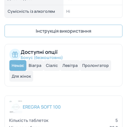
Сумісність із алкоголем
Ні
Інструкція використання
Доступні опції
Бонус (безкоштовно)
Немає
Віагра
Сіаліс
Левітра
Пролонгатор
Для жінок
EREGRA SOFT 100
5