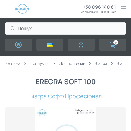
+38 096 140 61 61
Без вихідних 10:00-18:00 (GMT+3)
0
Головна
Продукція
Для чоловіків
Віагра
Віагра
EREGRA SOFT 100
Віагра Софт/Професіонал