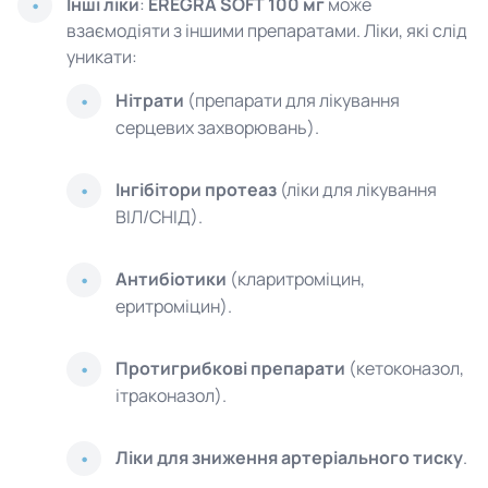
Інші ліки
:
EREGRA SOFT 100 мг
може
взаємодіяти з іншими препаратами. Ліки, які слід
уникати:
Нітрати
(препарати для лікування
серцевих захворювань).
Інгібітори протеаз
(ліки для лікування
ВІЛ/СНІД).
Антибіотики
(кларитроміцин,
еритроміцин).
Протигрибкові препарати
(кетоконазол,
ітраконазол).
Ліки для зниження артеріального тиску
.