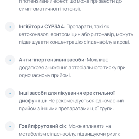
гіпотензивний ефект, що може призвести до
симптоматичної гіпотензії.
Інгібітори CYP3A4
: Препарати, такі як
кетоконазол, еритроміцин або ритонавір, можуть
підвищувати концентрацію сілденафілу в крові.
Антигіпертензивні засоби
: Можливе
додаткове зниження артеріального тиску при
одночасному прийомі.
Інші засоби для лікування еректильної
дисфункції
: Не рекомендується одночасний
прийом з іншими препаратами цієї групи.
Грейпфрутовий сік
: Може впливати на
метаболізм сілденафілу, підвищуючи ризик