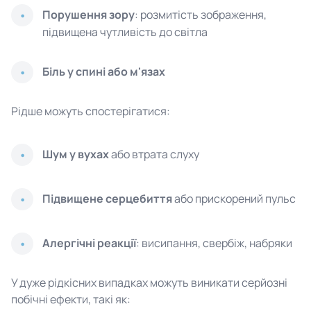
Порушення зору
: розмитість зображення,
підвищена чутливість до світла
Біль у спині або м'язах
Рідше можуть спостерігатися:
Шум у вухах
або втрата слуху
Підвищене серцебиття
або прискорений пульс
Алергічні реакції
: висипання, свербіж, набряки
У дуже рідкісних випадках можуть виникати серйозні
побічні ефекти, такі як: