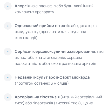
Алергія
на сілденафіл або будь-який інший
компонент препарату
Одночасний прийом нітратів
або донаторів
оксиду азоту (препарати для лікування
стенокардії)
Серйозні серцево-судинні захворювання
, такі
як нестабільна стенокардія, серцева
недостатність або неконтрольована аритмія
Недавній інсульт або інфаркт міокарда
(протягом останніх 6 місяців)
Артеріальна гіпотензія
(низький артеріальний
тиск) або гіпертензія (високий тиск), що не