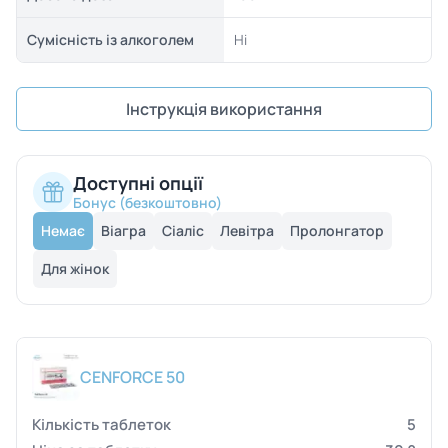
Сумісність із алкоголем
Ні
Інструкція використання
Доступні опції
Бонус (безкоштовно)
Немає
Віагра
Сіаліс
Левітра
Пролонгатор
Для жінок
CENFORCE 50
5