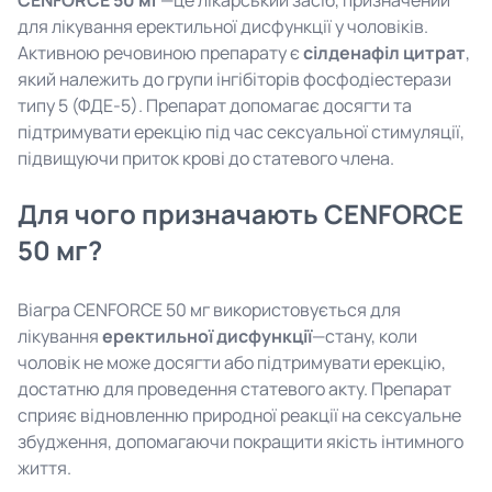
CENFORCE 50 мг
—це лікарський засіб, призначений
для лікування еректильної дисфункції у чоловіків.
Активною речовиною препарату є
сілденафіл цитрат
,
який належить до групи інгібіторів фосфодіестерази
типу 5 (ФДЕ-5). Препарат допомагає досягти та
підтримувати ерекцію під час сексуальної стимуляції,
підвищуючи приток крові до статевого члена.
Для чого призначають CENFORCE
50 мг?
Віагра CENFORCE 50 мг використовується для
лікування
еректильної дисфункції
—стану, коли
чоловік не може досягти або підтримувати ерекцію,
достатню для проведення статевого акту. Препарат
сприяє відновленню природної реакції на сексуальне
збудження, допомагаючи покращити якість інтимного
життя.