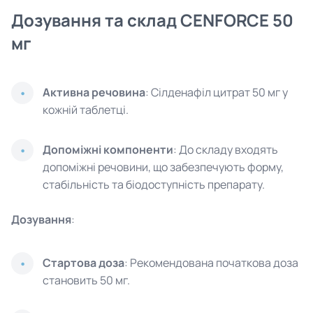
Дозування та склад CENFORCE 50
мг
Активна речовина
: Сілденафіл цитрат 50 мг у
кожній таблетці.
Допоміжні компоненти
: До складу входять
допоміжні речовини, що забезпечують форму,
стабільність та біодоступність препарату.
Дозування
:
Стартова доза
: Рекомендована початкова доза
становить 50 мг.