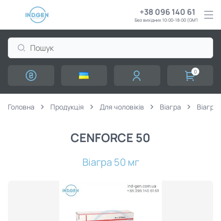
+38 096 140 61 61
Без вихідних 10:00-18:00 (GMT+3)
0
Головна
Продукція
Для чоловіків
Віагра
Віагра 
CENFORCE 50
Віагра 50 мг