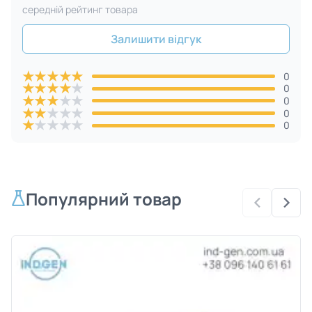
cередній рейтинг товара
Залишити відгук
★
★
★
★
★
0
★
★
★
★
★
0
★
★
★
★
★
0
★
★
★
★
★
0
★
★
★
★
★
0
Популярний товар