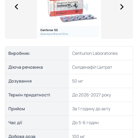
Виробник:
Centurion Laboratories
Діюча речовина
Силденафіл Цитрат
Дозування
50 мг
Термін придатності
До 2026-2027 року
Прийом
За 1 годину до акту
Час дії
До 5-6 годин
Добова доза
100 мг