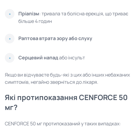
Пріапізм
: тривала та болісна ерекція, що триває
більше 4 годин
Раптова втрата зору або слуху
Серцевий напад
або інсульт
Якщо ви відчуваєте будь-які з цих або інших небажаних
симптомів, негайно зверніться до лікаря.
Які протипоказання CENFORCE 50
мг?
CENFORCE 50 мг протипоказаний у таких випадках: