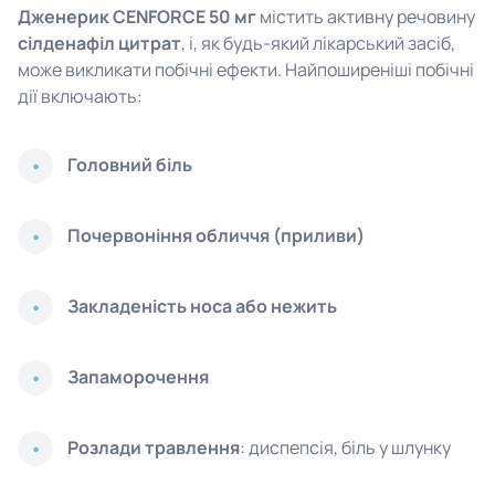
Дженерик CENFORCE 50 мг
містить активну речовину
сілденафіл цитрат
, і, як будь-який лікарський засіб,
може викликати побічні ефекти. Найпоширеніші побічні
дії включають:
Головний біль
Почервоніння обличчя (приливи)
Закладеність носа або нежить
Запаморочення
Розлади травлення
: диспепсія, біль у шлунку