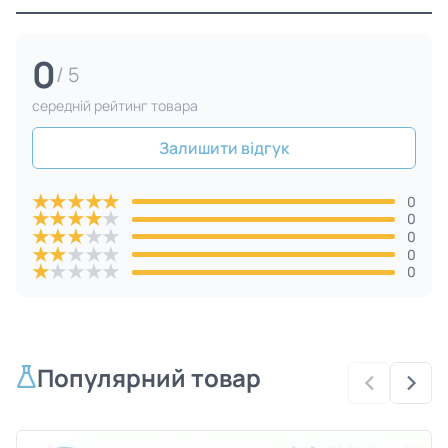
0
/ 5
cередній рейтинг товара
Залишити відгук
★
★
★
★
★
0
★
★
★
★
★
0
★
★
★
★
★
0
★
★
★
★
★
0
★
★
★
★
★
0
Популярний товар