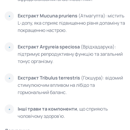
Екстракт Mucuna pruriens
(Атмагупта): містить
L-допу, яка сприяє підвищенню рівня допаміну та
покращенню настрою.
Екстракт Argyreia speciosa
(Врідхадарука):
підтримує репродуктивну функцію та загальний
тонус організму.
Екстракт Tribulus terrestris
(Гокшура): відомий
стимулюючим впливом на лібідо та
гормональний баланс.
Інші трави та компоненти
, що сприяють
чоловічому здоров'ю.