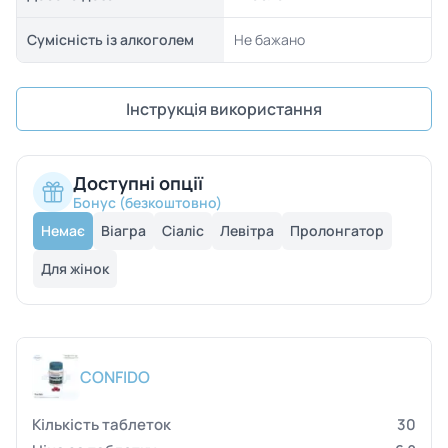
Сумісність із алкоголем
Не бажано
Інструкція використання
Доступні опції
Бонус (безкоштовно)
Немає
Віагра
Сіаліс
Левітра
Пролонгатор
Для жінок
CONFIDO
30