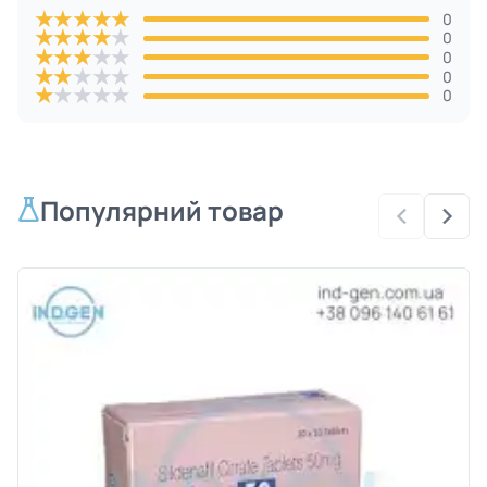
★
★
★
★
★
0
★
★
★
★
★
0
★
★
★
★
★
0
★
★
★
★
★
0
★
★
★
★
★
0
Популярний товар