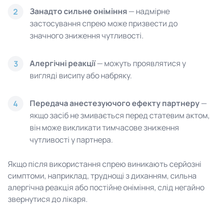
Занадто сильне оніміння
— надмірне
2
застосування спрею може призвести до
значного зниження чутливості.
Алергічні реакції
— можуть проявлятися у
3
вигляді висипу або набряку.
Передача анестезуючого ефекту партнеру
—
4
якщо засіб не змивається перед статевим актом,
він може викликати тимчасове зниження
чутливості у партнера.
Якщо після використання спрею виникають серйозні
симптоми, наприклад, труднощі з диханням, сильна
алергічна реакція або постійне оніміння, слід негайно
звернутися до лікаря.