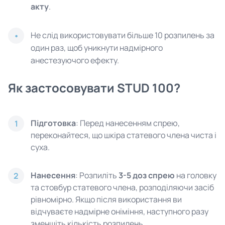
акту
.
Не слід використовувати більше 10 розпилень за
один раз, щоб уникнути надмірного
анестезуючого ефекту.
Як застосовувати STUD 100?
Підготовка
: Перед нанесенням спрею,
1
переконайтеся, що шкіра статевого члена чиста і
суха.
Нанесення
: Розпиліть
3-5 доз спрею
на головку
2
та стовбур статевого члена, розподіляючи засіб
рівномірно. Якщо після використання ви
відчуваєте надмірне оніміння, наступного разу
зменшіть кількість розпилень.