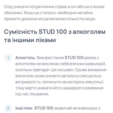
Слід уникати потрапляння спрею в очі або на слизові
оболонки. Якщо це сталося, необхідно негайно
промити уражене місце великою кількістю води.
Сумісність STUD 100 з алкоголем
та іншими ліками
Алкоголь
: Використання
STUD 100
разом з
1
алкоголем не викликає небезпечних взаємодій,
оскільки препарат діє місцево. Однак вживання
алкоголю може знизити загальну сексуальну
витривалість і вплинути на контроль еякуляції,
тому варто уникати його надмірного вживання
під час лікування.
Інші ліки
:
STUD 100
зазвичай не взаємодіє з
2