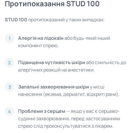
Протипоказання STUD 100
STUD 100
протипоказаний у таких випадках:
Алергія на лідокаїн
або будь-який інший
1
компонент спрею.
Підвищена чутливість шкіри
або схильність до
2
алергічних реакцій на анестетики.
Запальні захворювання шкіри
у місці
3
нанесення (екзема, дерматит, відкриті рани).
Проблеми з серцем
— якщо у вас є серцево-
4
судинні захворювання, перед застосуванням
спрею слід проконсультуватися з лікарем.