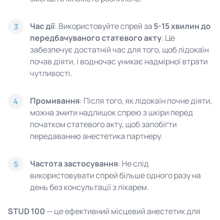
Час дії
: Використовуйте спрей за
5-15 хвилин до
3
передбачуваного статевого акту
. Це
забезпечує достатній час для того, щоб лідокаїн
почав діяти, і водночас уникає надмірної втрати
чутливості.
Промивання
: Після того, як лідокаїн почне діяти,
4
можна змити надлишок спрею з шкіри перед
початком статевого акту, щоб запобігти
передаванню анестетика партнеру.
Частота застосування
: Не слід
5
використовувати спрей більше одного разу на
день без консультації з лікарем.
STUD 100
— це ефективний місцевий анестетик для