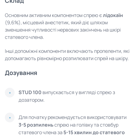
Склад
Основним активним компонентом спрею є
лідокаїн
(9,6%), місцевий анестетик, який діє шляхом
зменшення чутливості нервових закінчень на шкірі
статевого члена.
Інші допоміжні компоненти включають пропеленти, які
допомагають рівномірно розпилювати спрей на шкіру.
Дозування
STUD 100
випускається у вигляді спрею з
дозатором.
Для початку рекомендується використовувати
3-5 розпилень
спрею на голівку та стовбур
статевого члена за
5-15 хвилин до статевого