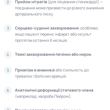
Прийом нітратів
(для лікування стенокардії) —
2
поєднання може призвести до різкого зниження
артеріального тиску.
Серцево-судинні захворювання
, особливо
3
якщо пацієнт переніс інфаркт або інсульт
протягом останніх 6 місяців.
Тяжкі захворювання печінки або нирок
.
4
Приапізм в анамнезі
або схильність до
5
тривалих і болісних ерекцій.
Анатомічні деформації статевого члена
6
(наприклад, хвороба Пейроні).