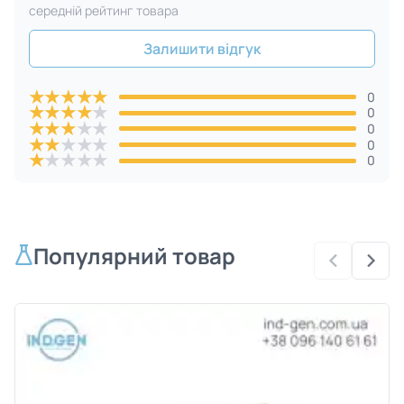
cередній рейтинг товара
Залишити відгук
★
★
★
★
★
0
★
★
★
★
★
0
★
★
★
★
★
0
★
★
★
★
★
0
★
★
★
★
★
0
Популярний товар