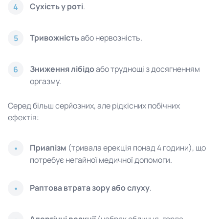
Сухість у роті
.
4
Тривожність
або нервозність.
5
Зниження лібідо
або труднощі з досягненням
6
оргазму.
Серед більш серйозних, але рідкісних побічних
ефектів:
Приапізм
(тривала ерекція понад 4 години), що
потребує негайної медичної допомоги.
Раптова втрата зору або слуху
.