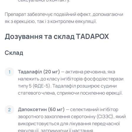
Препарат забезпечує подвійний ефект, допомагаючи
як з ерекцією, так і з контролем еякуляції.
Дозування та склад TADAPOX
Склад
Тадалафіл (20 мг)
— активна речовина, яка
1
належить до класу інгібіторів фосфодіестерази
типу 5 (ФДЕ-5). Тадалафіл розширює судини
статевого члена, сприяючи посиленню ерекції.
Дапоксетин (60 мг)
— селективний інгібітор
2
зворотного захоплення серотоніну (СІЗЗС), який
використовується для лікування передчасної
еякуляції, затримуючи її настання.