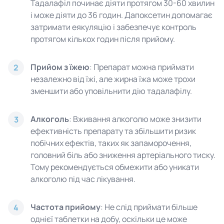
Тадалафіл починає діяти протягом 30-60 хвилин
і може діяти до 36 годин. Дапоксетин допомагає
затримати еякуляцію і забезпечує контроль
протягом кількох годин після прийому.
Прийом з їжею
: Препарат можна приймати
2
незалежно від їжі, але жирна їжа може трохи
зменшити або уповільнити дію тадалафілу.
Алкоголь
: Вживання алкоголю може знизити
3
ефективність препарату та збільшити ризик
побічних ефектів, таких як запаморочення,
головний біль або зниження артеріального тиску.
Тому рекомендується обмежити або уникати
алкоголю під час лікування.
Частота прийому
: Не слід приймати більше
4
однієї таблетки на добу, оскільки це може