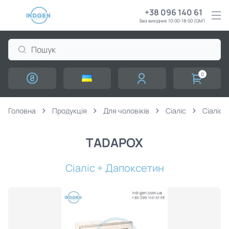
+38 096 140 61 61
Без вихідних 10:00-18:00 (GMT+3)
0
Головна
Продукція
Для чоловіків
Сіаліс
Сіаліс +
TADAPOX
Сіаліс + Дапоксетин