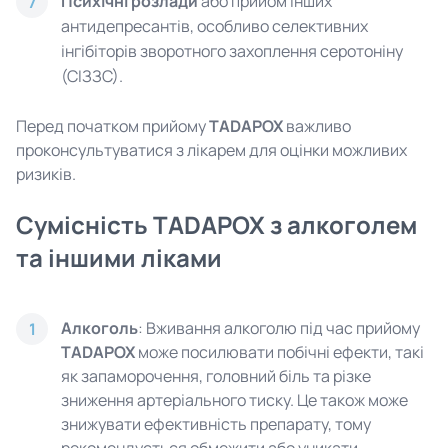
Психічні розлади
або прийом інших
7
антидепресантів, особливо селективних
інгібіторів зворотного захоплення серотоніну
(СІЗЗС).
Перед початком прийому
TADAPOX
важливо
проконсультуватися з лікарем для оцінки можливих
ризиків.
Сумісність TADAPOX з алкоголем
та іншими ліками
Алкоголь
: Вживання алкоголю під час прийому
1
TADAPOX
може посилювати побічні ефекти, такі
як запаморочення, головний біль та різке
зниження артеріального тиску. Це також може
знижувати ефективність препарату, тому