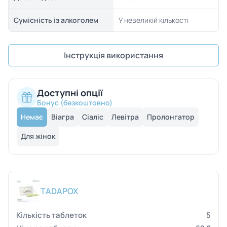
Сумісність із алкоголем
У невеликій кількості
Інструкція використання
Доступні опції
Бонус (безкоштовно)
Немає
Віагра
Сіаліс
Левітра
Пролонгатор
Для жінок
TADAPOX
5