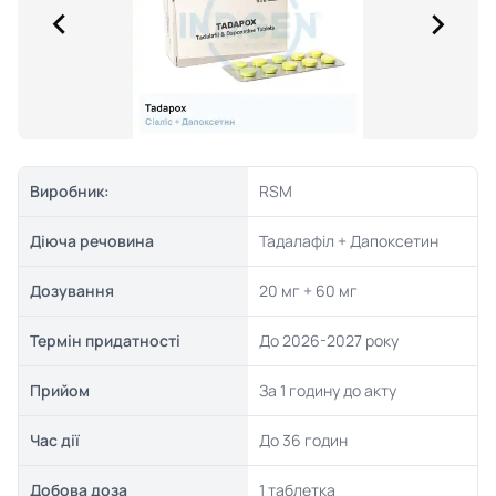
Виробник:
RSM
Діюча речовина
Тадалафіл + Дапоксетин
Дозування
20 мг + 60 мг
Термін придатності
До 2026-2027 року
Прийом
За 1 годину до акту
Час дії
До 36 годин
Добова доза
1 таблетка