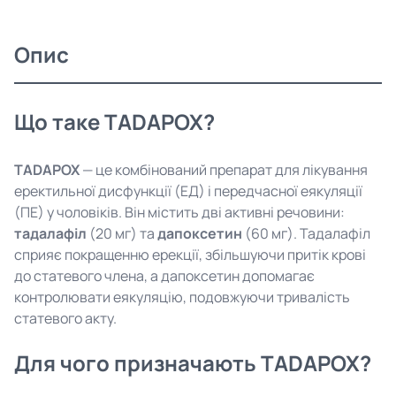
Опис
Що таке TADAPOX?
TADAPOX
— це комбінований препарат для лікування
еректильної дисфункції (ЕД) і передчасної еякуляції
(ПЕ) у чоловіків. Він містить дві активні речовини:
тадалафіл
(20 мг) та
дапоксетин
(60 мг). Тадалафіл
сприяє покращенню ерекції, збільшуючи притік крові
до статевого члена, а дапоксетин допомагає
контролювати еякуляцію, подовжуючи тривалість
статевого акту.
Для чого призначають TADAPOX?