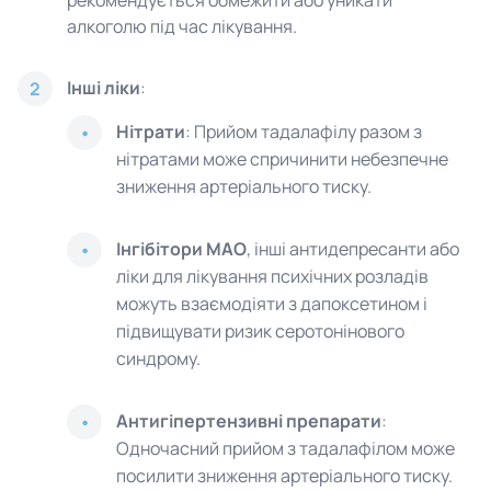
рекомендується обмежити або уникати
алкоголю під час лікування.
Інші ліки
:
2
Нітрати
: Прийом тадалафілу разом з
нітратами може спричинити небезпечне
зниження артеріального тиску.
Інгібітори МАО
, інші антидепресанти або
ліки для лікування психічних розладів
можуть взаємодіяти з дапоксетином і
підвищувати ризик серотонінового
синдрому.
Антигіпертензивні препарати
:
Одночасний прийом з тадалафілом може
посилити зниження артеріального тиску.