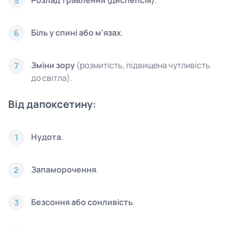
Розлад травлення (диспепсія)
.
5
Біль у спині або м'язах
.
6
Зміни зору
(розмитість, підвищена чутливість
7
до світла).
Від дапоксетину:
Нудота
.
1
Запаморочення
.
2
Безсоння або сонливість
.
3