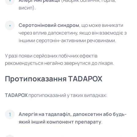
Алергічні реакції
(набряк обличчя, горла,
висип).
Серотоніновий синдром
, що може виникати
через вплив дапоксетину, якщо він взаємодіє з
іншими серотонін-активними речовинами.
У разі появи серйозних побічних ефектів
рекомендується негайно звернутися до лікаря.
Протипоказання TADAPOX
TADAPOX
протипоказаний у таких випадках:
Алергія на тадалафіл, дапоксетин або будь-
1
який інший компонент препарату
.