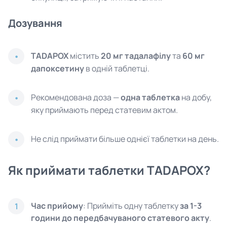
Дозування
TADAPOX
містить
20 мг тадалафілу
та
60 мг
дапоксетину
в одній таблетці.
Рекомендована доза —
одна таблетка
на добу,
яку приймають перед статевим актом.
Не слід приймати більше однієї таблетки на день.
Як приймати таблетки TADAPOX?
Час прийому
: Прийміть одну таблетку
за 1-3
1
години до передбачуваного статевого акту
.