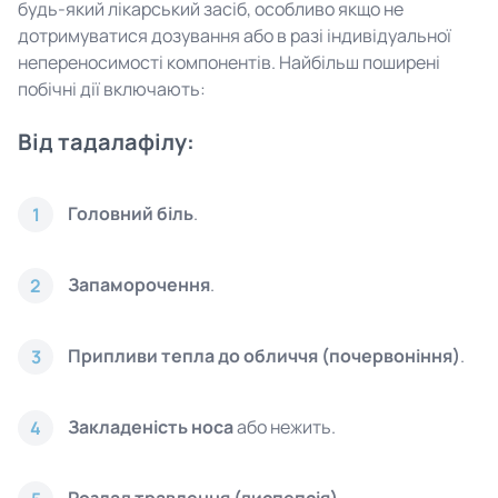
будь-який лікарський засіб, особливо якщо не
дотримуватися дозування або в разі індивідуальної
непереносимості компонентів. Найбільш поширені
побічні дії включають:
Від тадалафілу:
Головний біль
.
1
Запаморочення
.
2
Припливи тепла до обличчя (почервоніння)
.
3
Закладеність носа
або нежить.
4