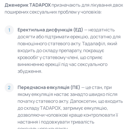
Дженерик TADAPOX
призначають для лікування двох
поширених сексуальних проблем у чоловіків:
Еректильна дисфункція (ЕД)
— нездатність
1
досягти або підтримати ерекцію, достатню для
повноцінного статевого акту. Тадалафіл, який
входить до складу препарату, покращує
кровообіг у статевому члені, що сприяє
виникненню ерекції під час сексуального
збудження.
Передчасна еякуляція (ПЕ)
— це стан, при
2
якому еякуляція настає занадто швидко після
початку статевого акту. Дапоксетин, що входить
до складу TADAPOX, затримує еякуляцію,
дозволяючи чоловікові краще контролювати її
настання і подовжувати тривалість
сексуального контакту.