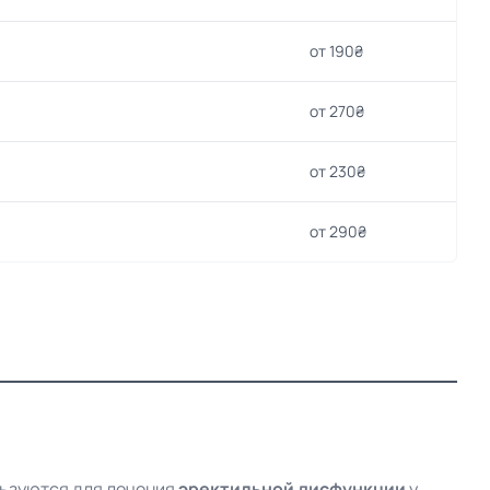
от 190₴
от 270₴
от 230₴
от 290₴
льзуются для лечения
эректильной дисфункции
у