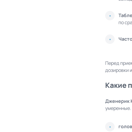
Табле
по ср
Част
Перед при
дозировки 
Какие 
Дженерик 
умеренные.
голов