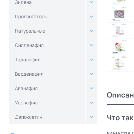
Зидена
Пролонгаторы
Натуральные
Силденафил
Тадалафил
Варденафил
Аванафил
Описан
Уденафил
Что та
Дапоксетин
KAMAGRA 1