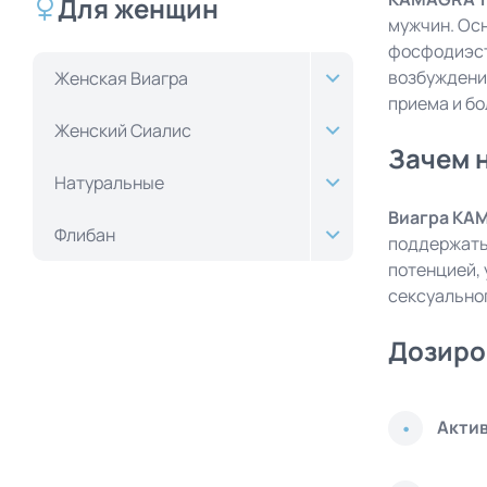
Для женщин
мужчин. Ос
фосфодиэст
возбуждени
Женская Виагра
приема и б
Женский Сиалис
Зачем 
Натуральные
Виагра KA
Флибан
поддержать
потенцией, 
сексуально
Дозиро
Акти