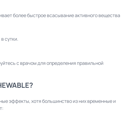
чивает более быстрое всасывание активного вещества
в сутки.
уйтесь с врачом для определения правильной
CHEWABLE?
ые эффекты, хотя большинство из них временные и
т: