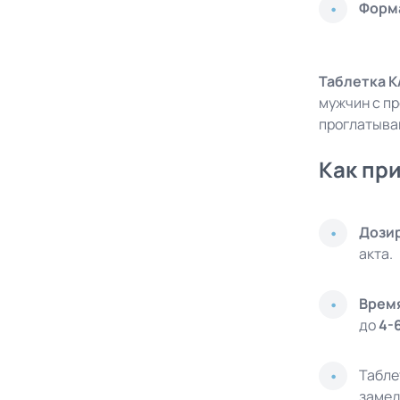
Форм
Таблетка 
мужчин с пр
проглатыва
Как пр
Дози
акта.
Врем
до
4-
Табле
замед