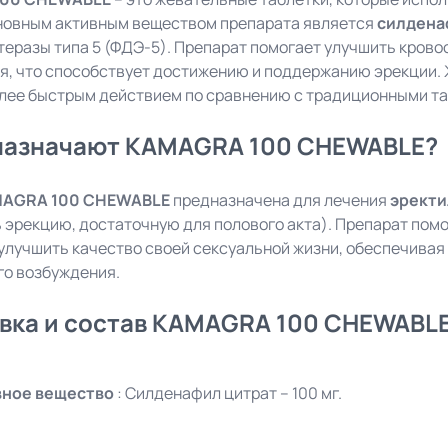
новным активным веществом препарата является
силдена
еразы типа 5 (ФДЭ-5). Препарат помогает улучшить крово
я, что способствует достижению и поддержанию эрекции.
олее быстрым действием по сравнению с традиционными т
назначают KAMAGRA 100 CHEWABLE?
MAGRA 100 CHEWABLE
предназначена для лечения
эректи
 эрекцию, достаточную для полового акта). Препарат пом
улучшить качество своей сексуальной жизни, обеспечивая
го возбуждения.
вка и состав KAMAGRA 100 CHEWABL
вное вещество
: Силденафил цитрат – 100 мг.