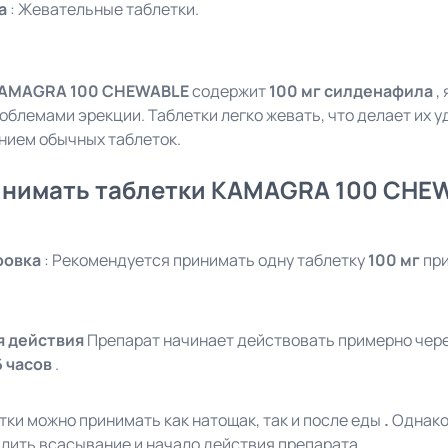
а
: Жевательные таблетки.
KAMAGRA 100 CHEWABLE
содержит
100 мг силденафила
,
облемами эрекции. Таблетки легко жевать, что делает их у
нием обычных таблеток.
инимать таблетки KAMAGRA 100 CHE
ровка
: Рекомендуется принимать одну таблетку
100 мг
при
я действия
Препарат начинает действовать примерно чер
6 часов
.
тки можно принимать как натощак, так и после еды
.
Однако 
лить всасывание и начало действия препарата.