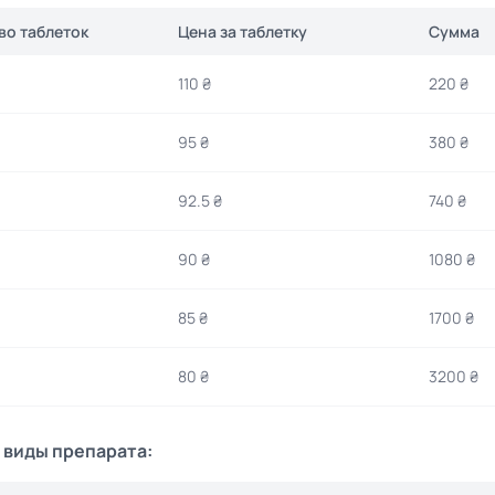
во таблеток
Цена за таблетку
Сумма
110 ₴
220 ₴
95 ₴
380 ₴
92.5 ₴
740 ₴
90 ₴
1080 ₴
85 ₴
1700 ₴
80 ₴
3200 ₴
 виды препарата: