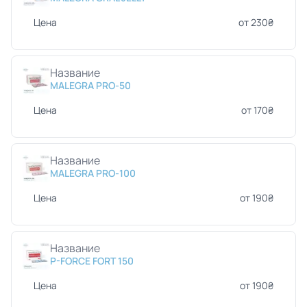
Цена
от 230₴
Название
MALEGRA PRO-50
Цена
от 170₴
Название
MALEGRA PRO-100
Цена
от 190₴
Название
P-FORCE FORT 150
Цена
от 190₴