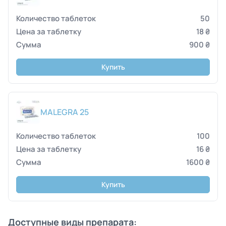
50
18 ₴
900 ₴
Купить
MALEGRA 25
100
16 ₴
1600 ₴
Купить
Доступные виды препарата: