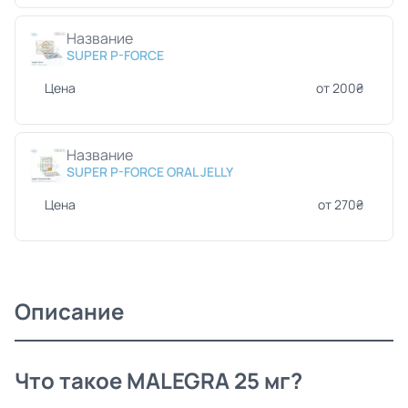
Название
SUPER P-FORCE
Цена
от 200₴
Название
SUPER P-FORCE ORAL JELLY
Цена
от 270₴
Описание
Что такое MALEGRA 25 мг?