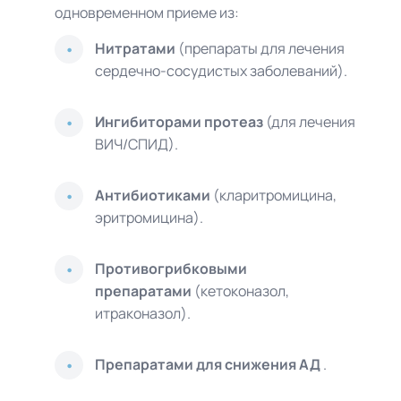
одновременном приеме из:
Нитратами
(препараты для лечения
сердечно-сосудистых заболеваний).
Ингибиторами протеаз
(для лечения
ВИЧ/СПИД).
Антибиотиками
(кларитромицина,
эритромицина).
Противогрибковыми
препаратами
(кетоконазол,
итраконазол).
Препаратами для снижения АД
.