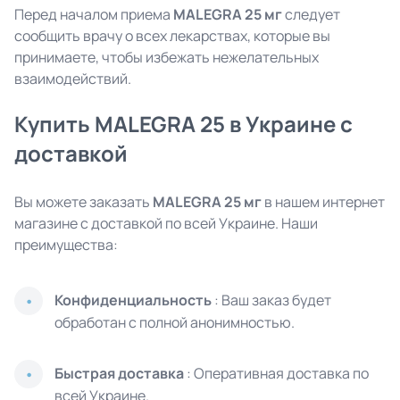
Перед началом приема
MALEGRA 25 мг
следует
сообщить врачу о всех лекарствах, которые вы
принимаете, чтобы избежать нежелательных
взаимодействий.
Купить MALEGRA 25 в Украине с
доставкой
Вы можете заказать
MALEGRA 25 мг
в нашем интернет
магазине с доставкой по всей Украине. Наши
преимущества:
Конфиденциальность
: Ваш заказ будет
обработан с полной анонимностью.
Быстрая доставка
: Оперативная доставка по
всей Украине.