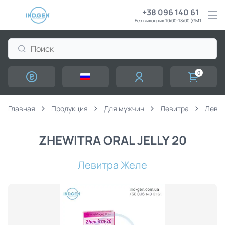
+38 096 140 61 61
Без выходных 10:00-18:00 (GMT+3)
0
Главная
Продукция
Для мужчин
Левитра
Левит
ZHEWITRA ORAL JELLY 20
Левитра Желе