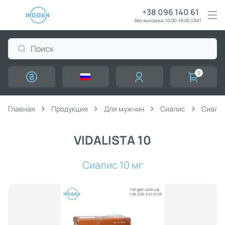
+38 096 140 61 61
Без выходных 10:00-18:00 (GMT+3)
0
Главная
Продукция
Для мужчин
Сиалис
Сиалис
VIDALISTA 10
Сиалис 10 мг