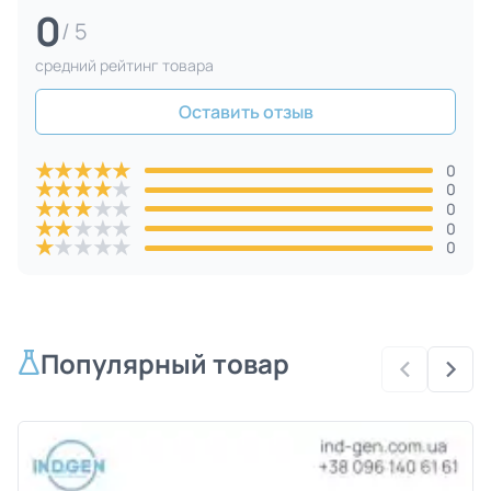
0
/ 5
средний рейтинг товара
Оставить отзыв
★
★
★
★
★
0
★
★
★
★
★
0
★
★
★
★
★
0
★
★
★
★
★
0
★
★
★
★
★
0
Популярный товар