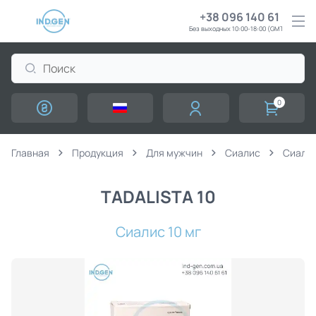
+38 096 140 61 61
Без выходных 10:00-18:00 (GMT+3)
0
Главная
Продукция
Для мужчин
Сиалис
Сиалис
TADALISTA 10
Сиалис 10 мг