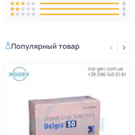
★
★
★
★
★
0
★
★
★
★
★
0
★
★
★
★
★
0
Популярный товар