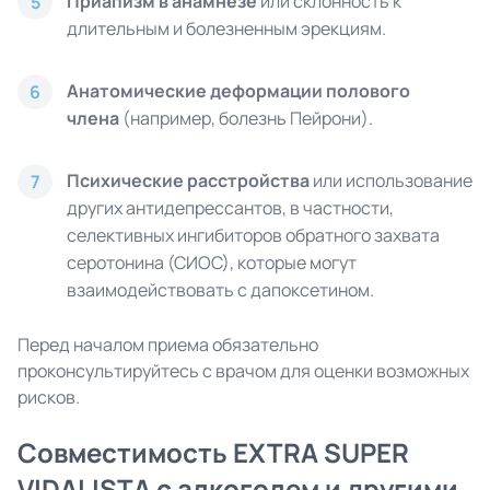
Приапизм в анамнезе
или склонность к
5
длительным и болезненным эрекциям.
Анатомические деформации полового
6
члена
(например, болезнь Пейрони).
Психические расстройства
или использование
7
других антидепрессантов, в частности,
селективных ингибиторов обратного захвата
серотонина (СИОС), которые могут
взаимодействовать с дапоксетином.
Перед началом приема обязательно
проконсультируйтесь с врачом для оценки возможных
рисков.
Совместимость EXTRA SUPER
VIDALISTA
с алкоголем и другими