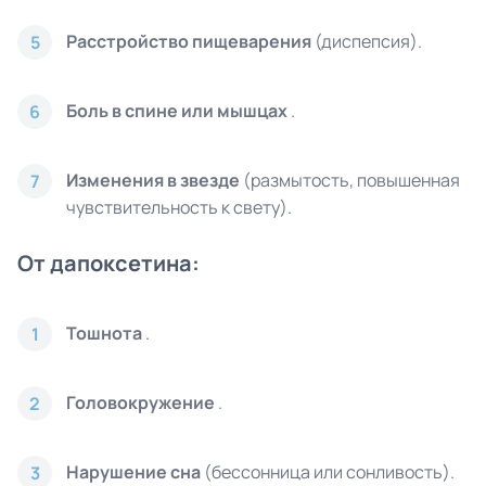
Расстройство пищеварения
(диспепсия).
5
Боль в спине или мышцах
.
6
Изменения в звезде
(размытость, повышенная
7
чувствительность к свету).
От дапоксетина:
Тошнота
.
1
Головокружение
.
2
Нарушение сна
(бессонница или сонливость).
3