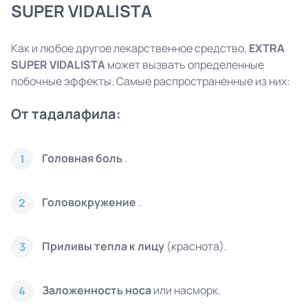
SUPER VIDALISTA
Как и любое другое лекарственное средство,
EXTRA
SUPER
VIDALISTA
может вызвать определенные
побочные эффекты. Самые распространенные из них:
От тадалафила:
Головная боль
.
1
Головокружение
.
2
Приливы тепла к лицу
(краснота).
3
Заложенность носа
или насморк.
4