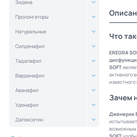
Зидена
Описан
Пролонгаторы
Натуральные
Что так
Силденафил
EREGRA SOF
дисфункци
Тадалафил
SOFT
являе
активного в
Варденафил
известного
Аванафил
Зачем 
Уденафил
Дженерик 
Дапоксетин
испытывает
возможным 
SOFT
удобна