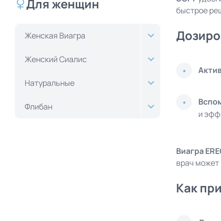
Для женщин
быстрое ре
Дозиро
Женская Виагра
Женский Сиалис
Акти
Натуральные
Вспо
Флибан
и эфф
Виагра ERE
врач может
Как пр