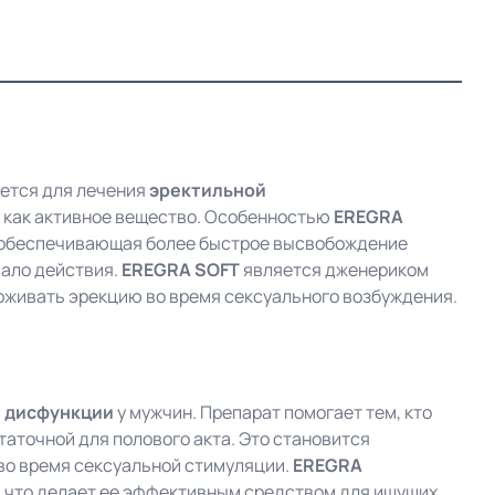
уется для лечения
эректильной
как активное вещество. Особенностью
EREGRA
 обеспечивающая более быстрое высвобождение
чало действия.
EREGRA SOFT
является дженериком
рживать эрекцию во время сексуального возбуждения.
 дисфункции
у мужчин. Препарат помогает тем, кто
аточной для полового акта. Это становится
во время сексуальной стимуляции.
EREGRA
, что делает ее эффективным средством для ищущих