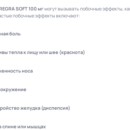
REGRA SOFT 100 мг
могут вызывать побочные эффекты, как
астые побочные эффекты включают:
ная боль
вы тепла к лицу или шее (краснота)
женность носа
вокружение
ройство желудка (диспепсия)
в спине или мышцах