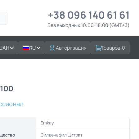
+38 096 140 61 61
Без выходных 10:00-18:00 (GMT+3)
UAH
RU
Авторизация
Товаров:
0
 100
ссионал
Emkay
щество
Силденафил Цитрат