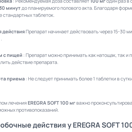
ровка
: Рекомендуемая доза составляет
100 мг
один раз в 
-30 минут
до планируемого полового акта. Благодаря форме
е стандартных таблеток.
я действия
Препарат начинает действовать через 15-30 ми
.
м с пищей
: Препарат можно принимать как натощак, так и
лить действие препарата.
ота приема
: Не следует принимать более 1 таблетки в сутки
лом лечения
EREGRA SOFT 100 мг
важно проконсультирова
зможных противопоказаний.
побочные действия у EREGRA SOFT 10