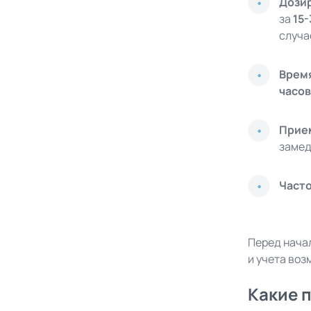
Дози
за
15
случа
Врем
часов
Прие
замед
Част
Перед нача
и учета во
Какие 