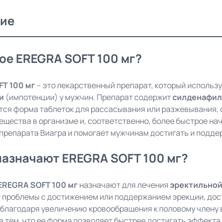
ие
ое EREGRA SOFT 100 мг?
T 100 мг
– это лекарственный препарат, который использ
и
(импотенции) у мужчин. Препарат содержит
силденафил
тся форма таблеток для рассасывания или разжевывания,
ещества в организме и, соответственно, более быстрое на
 препарата Виагра и помогает мужчинам достигать и подде
назначают EREGRA SOFT 100 мг?
EREGRA SOFT 100 мг
назначают для лечения
эректильной
 проблемы с достижением или поддержанием эрекции, дост
благодаря увеличению кровообращения к половому члену 
 тем, что ее форма позволяет быстрее достигать эффекта