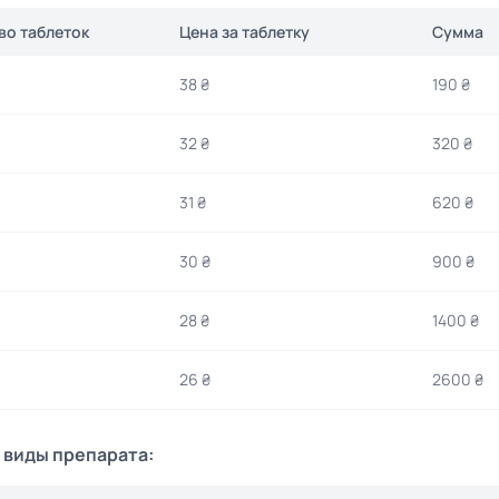
во таблеток
Цена за таблетку
Сумма
38 ₴
190 ₴
32 ₴
320 ₴
31 ₴
620 ₴
30 ₴
900 ₴
28 ₴
1400 ₴
26 ₴
2600 ₴
 виды препарата: