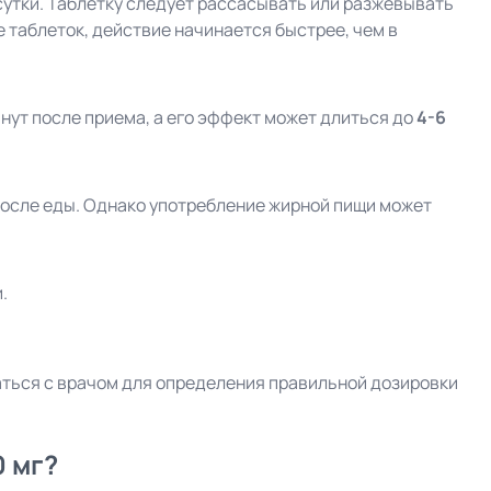
сутки. Таблетку следует рассасывать или разжевывать
 таблеток, действие начинается быстрее, чем в
нут после приема, а его эффект может длиться до
4-6
 после еды. Однако употребление жирной пищи может
.
ться с врачом для определения правильной дозировки
0 мг?