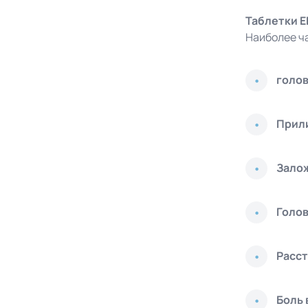
Таблетки E
Наиболее ч
голов
Прили
Зало
Голо
Расст
Боль 