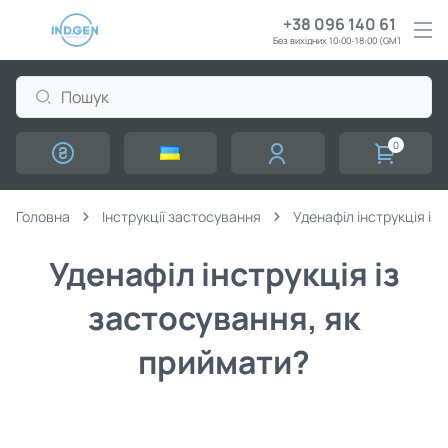
+38 096 140 61 61
Без вихідних 10:00-18:00 (GMT+3)
0
Головна
Інструкції застосування
Уденафіл інструкція із
Уденафіл інструкція із
застосування, як
приймати?