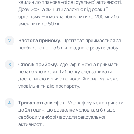
хвилин до планованої сексуальної активності.
Дозу можна змінити залежно від реакції
організму — її можна збільшити до 200 мг або
зменшити до 50 мг.
Частота прийому
: Препарат приймається за
2
необхідністю, не більше одного разу на добу.
Спосіб прийому
: Уденафіл можна приймати
3
незалежно від їжі. Таблетку слід запивати
достатньою кількістю води. Жирна їжа може
уповільнити дію препарату.
Тривалість дії
: Ефект Уденафілу може тривати
4
до 24 годин, що дозволяє чоловікам більше
свободи у виборі часу для сексуальної
активності.