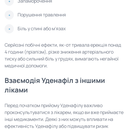
Запаморочення
Порушення травлення
Біль у спині або м'язах
Серйозні побічні ефекти, як-от тривала ерекція понад
4 години (пріапізм), різке зниження артеріального
тиску або сильний біль у грудях, вимагають негайної
медичної допомоги.
Взаємодія Уденафіл з іншими
ліками
Перед початком прийому Уденафілу важливо
проконсультуватися з лікарем, якщо ви вже приймаєте
інші медикаменти. Деякі з них можуть впливати на
ефективність Уденафілу або підвищувати ризик