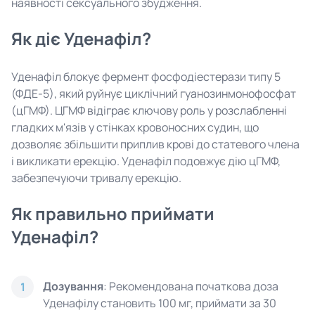
наявності сексуального збудження.
Як діє Уденафіл?
Уденафіл блокує фермент фосфодіестерази типу 5
(ФДЕ-5), який руйнує циклічний гуанозинмонофосфат
(цГМФ). ЦГМФ відіграє ключову роль у розслабленні
гладких м'язів у стінках кровоносних судин, що
дозволяє збільшити приплив крові до статевого члена
і викликати ерекцію. Уденафіл подовжує дію цГМФ,
забезпечуючи тривалу ерекцію.
Як правильно приймати
Уденафіл?
Дозування
: Рекомендована початкова доза
1
Уденафілу становить 100 мг, приймати за 30