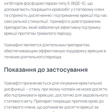
інгібіторів фосфодіестерази типу 5 (ФДЕ-5), що
допомагають покращити кровообіг у статевому члені
та сприяють досягненню і підтриманню ерекції під час
сексуальної стимуляції. Уденафіл є довготривалим
препаратом, який забезпечує ефективну підтримку
ерекції протягом тривалого періоду.
Уденафил является длительным препаратом,
обеспечивающим эффективную поддержку эрекции в
течение длительного периода.
Показання до застосування
Уденафіл призначається для лікування еректильної
дисфункції — стану, при якому чоловік не може досягти
або підтримувати ерекцію, достатню для задовільного
статевого акту. Препарат покращує приплив крові до
статевого члена, що допомагає досягти ерекції за