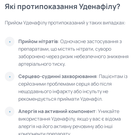
Які протипоказання Уденафілу?
Прийом Уденафілу протипоказаний у таких випадках:
Прийом нітратів
: Одночасне застосування з
препаратами, що містять нітрати, суворо
заборонено через ризик небезпечного зниження
артеріального тиску.
Серцево-судинні захворювання
: Пацієнтам із
серйозними проблемами серця або після
нещодавнього інфаркту або інсульту не
рекомендується приймати Уденафіл.
Алергія на активний компонент
: Уникайте
використання Уденафілу, якщо у вас є відома
алергія на його активну речовину або інші
компоненти препарату.