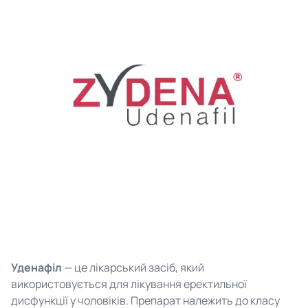
Уденафіл
— це лікарський засіб, який
використовується для лікування еректильної
дисфункції у чоловіків. Препарат належить до класу